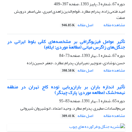
دوره 67، شماره 3، پاییز 1393، صفحه
397-409
امید فتحی زاده، پدرام عطارد، قوام الدین زاهدی امیری، علی اصغر درویش
صفت
مشاهده مقاله
اصل مقاله
946.85 K
تأثیر عوامل فیزیوگرافی بر مشخصه‌های کمّی بلوط ایرانی در
جنگل‌های زاگرس میانی (مطالعة موردی: ایلام)
دوره 67، شماره 1، بهار 1393، صفحه
73-84
حسن نوشادی، منوچهر نمیرانیان، پدرام عطارد، جعفر حسین زاده
مشاهده مقاله
اصل مقاله
398.58 K
تأثیر اندازه باران بر باران‌ربایی توده کاج تهران در منطقه
نیمه‌خشک (مطالعه موردی: پارک چیتگر)
دوره 65، شماره 1، بهار 1391، صفحه
83-95
مریم‌‌السادات مطهری، پدرام عطارد، وحید اعتماد، انوشیروان شیروانی
مشاهده مقاله
اصل مقاله
309.41 K