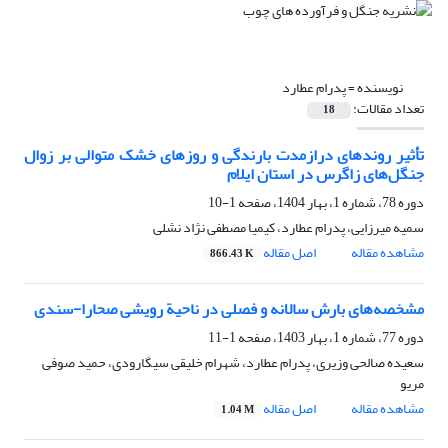
نویسنده =
پدرام عطارد
تعداد مقالات:
18
تأثیر روندهای درازمدت بارندگی و روزهای خشک متوالی بر زوال
جنگل‌های زاگرس در استان ایلام
دوره 78، شماره 1، بهار 1404، صفحه
1-10
سمیه میرزایی، پدرام عطارد، کیمیا مصطفی نژاد نشلی
مشاهده مقاله
اصل مقاله
866.43 K
مشخصه‌های بارش سالانه و فصلی در ناحیة رویشی صحارا-سندی
دوره 77، شماره 1، بهار 1403، صفحه
1-11
سعیده صالحی وزیری، پدرام عطارد، شهرام خلیقی سیگارودی، حمید صوفی
مریو
مشاهده مقاله
اصل مقاله
1.04 M