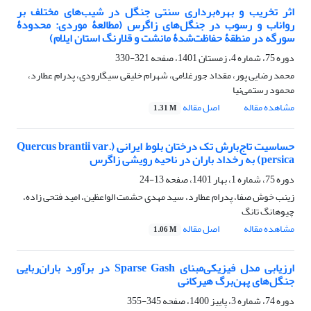
اثر تخریب و بهره‌برداری سنتی جنگل در شیب‌های مختلف بر
رواناب و رسوب در جنگل‌های زاگرس (مطالعۀ موردی: محدودۀ
سورگه در منطقۀ حفاظت‌شدۀ مانشت و قلارنگ استان ایلام)
دوره 75، شماره 4، زمستان 1401، صفحه
321-330
محمد رضایی پور، مقداد جورغلامی، شهرام خلیقی سیگارودی، پدرام عطارد،
محمود رستمی‌نیا
مشاهده مقاله
اصل مقاله
1.31 M
حساسیت تاج‌بارش تک درختان بلوط ایرانی (Quercus brantii var.
persica) به رخداد باران در ناحیه رویشی زاگرس
دوره 75، شماره 1، بهار 1401، صفحه
13-24
زینب خوش صفا، پدرام عطارد، سید مهدی حشمت الواعظین، امید فتحی زاده،
چیوهانگ تانگ
مشاهده مقاله
اصل مقاله
1.06 M
ارزیابی مدل فیزیکی‌مبنای Sparse Gash در برآورد باران‌ربایی
جنگل‌های پهن‌برگ هیرکانی
دوره 74، شماره 3، پاییز 1400، صفحه
345-355