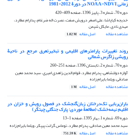
زمانی NOAA-NDVI در دورۀ 2012-1981
دوره 70، شماره 3، پاییز 1396، صفحه
409-420
خدیجه کیاپاشا، علی اصغر درویش صفت، نصرت اله ضرغام، پدارام عطارد،
مهدی نادی، مایکل شپمن
مشاهده مقاله
اصل مقاله
1.02 M
روند تغییرات پارامترهای اقلیمی و تبخیرتعرق مرجع در ناحیۀ
رویشی زاگرس شمالی
دوره 70، شماره 2، تابستان 1396، صفحه
251-260
آوازه دولتشاهی، پدرام عطارد، قوام الدین زاهدی امیری، سید محمد معین
صادقی، ویلما بایرام زاده
مشاهده مقاله
اصل مقاله
1 M
باران‌ربایی تک‌درختان زبان‌گنجشک در فصول رویش و خزان در
اقلیم نیمه‌خشک (مطالعۀ موردی: پارک جنگلی چیتگر)
دوره 69، شماره 1، بهار 1395، صفحه
1-13
سید محمد معین صادقی، پدرام عطارد، توماس گرانت پیپکر، ویلما بایرام زاده
مشاهده مقاله
اصل مقاله
751.59 K