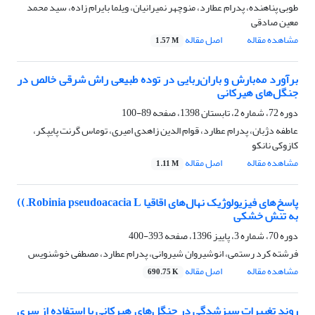
طوبی پناهنده، پدرام عطارد، منوچهر نمیرانیان، ویلما بایرام زاده، سید محمد
معین صادقی
مشاهده مقاله
اصل مقاله
1.57 M
برآورد مه‌بارش و باران‌ربایی در توده طبیعی راش شرقی خالص در
جنگل‌های‌ هیرکانی
دوره 72، شماره 2، تابستان 1398، صفحه
89-100
عاطفه دژبان، پدرام عطارد، قوام الدین زاهدی امیری، توماس گرنت پایپکر،
کازوکی نانکو
مشاهده مقاله
اصل مقاله
1.11 M
پاسخ‌های فیزیولوژیک نهال‌های اقاقیا Robinia pseudoacacia L.))
به تنش خشکی
دوره 70، شماره 3، پاییز 1396، صفحه
393-400
فرشته کرد رستمی، انوشیروان شیروانی، پدرام عطارد، مصطفی خوشنویس
مشاهده مقاله
اصل مقاله
690.75 K
روند تغییرات سبزشدگی در جنگل‌های هیرکانی با استفاده از سری