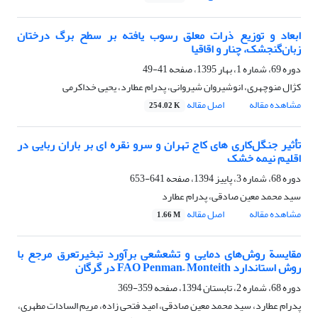
ابعاد و توزیع ذرات معلق رسوب یافته بر سطح برگ درختان
زبان‌گنجشک، چنار و اقاقیا
دوره 69، شماره 1، بهار 1395، صفحه
41-49
کژال منوچهری، انوشیروان شیروانی، پدرام عطارد، یحیی خداکرمی
مشاهده مقاله
اصل مقاله
254.02 K
تأثیر جنگل‌کاری‏ های کاج تهران و سرو نقره ‏ای بر باران ‏ربایی در
اقلیم نیمه‏ خشک
دوره 68، شماره 3، پاییز 1394، صفحه
641-653
سید محمد معین صادقی، پدرام عطارد
مشاهده مقاله
اصل مقاله
1.66 M
مقایسة روش‌های دمایی و تشعشعی برآورد تبخیرتعرق مرجع با
روش استاندارد FAO Penman– Monteith در گرگان
دوره 68، شماره 2، تابستان 1394، صفحه
359-369
پدرام عطارد، سید محمد معین صادقی، امید فتحی زاده، مریم السادات مطهری،