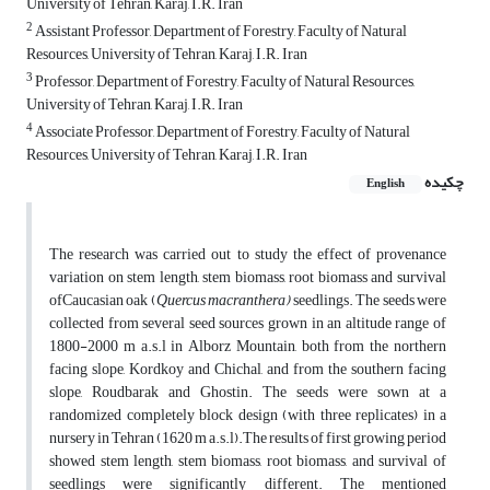
University of Tehran, Karaj, I.R. Iran
2
Assistant Professor, Department of Forestry, Faculty of Natural
Resources, University of Tehran, Karaj, I.R. Iran
3
Professor, Department of Forestry, Faculty of Natural Resources,
University of Tehran, Karaj, I.R. Iran
4
Associate Professor, Department of Forestry, Faculty of Natural
Resources, University of Tehran, Karaj, I.R. Iran
چکیده
English
The research was carried out to study the effect of provenance
variation on stem length, stem biomass, root biomass and survival
ofCaucasian oak (
Quercus macranthera)
seedlings. The seeds were
collected from several seed sources grown in an altitude range of
1800-2000 m a.s.l in Alborz Mountain, both from the northern
facing slope, Kordkoy and Chichal, and from the southern facing
slope, Roudbarak and Ghostin. The seeds were sown at a
randomized completely block design (with three replicates) in a
nursery in Tehran (1620 m a.s.l).The results of first growing period
showed stem length, stem biomass, root biomass, and survival of
seedlings were significantly different. The mentioned