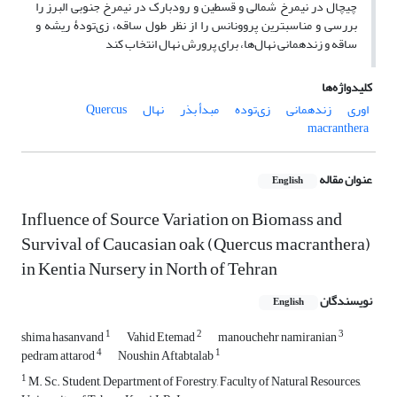
چیچال در نیمرخ شمالی و قسطین و رودبارک در نیمرخ جنوبی البرز را
بررسی و مناسب‏ترین پروونانس را از نظر طول ساقه، زی‌تودۀ ریشه و
ساقه و زنده‏مانی نهال‌ها، برای پرورش نهال انتخاب کند
کلیدواژه‌ها
اوری
زنده‏مانی
زی‌توده
مبدأ بذر
نهال
Quercus
macranthera
عنوان مقاله
English
Influence of Source Variation on Biomass and
Survival of Caucasian oak (Quercus macranthera)
in Kentia Nursery in North of Tehran
نویسندگان
English
1
2
3
shima hasanvand
Vahid Etemad
manouchehr namiranian
4
1
pedram attarod
Noushin Aftabtalab
1
M. Sc. Student, Department of Forestry, Faculty of Natural Resources,