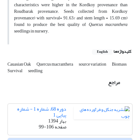
characteristics were higher in the Kordkoy provenance than
Roudbarak provenance. Seeds collected from Kordkoy
provenance) with survival= 91.63% and stem length = 15.69 cm)
found to produce the best quality of
Quercus macranthera
seedlings in nursery.
کلیدواژه‌ها
English
Cauasian Oak
Quercus macranthera
source variation
Biomass
Survival
seedling
مراجع
دوره 68، شماره 1 - شماره
پیاپی 1
بهار 1394
صفحه
99-106