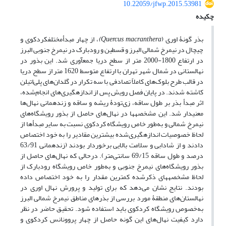
10.22059/jfwp.2015.53981
چکیده
بذر گونۀ اوری (
Quercus macranthera)
، از چهار مبدأمختلفکردکوی و
چیچال در نیمرخ شمالی البرز و قسطین و رودبارک در نیمرخ جنوبی البرز
در ارتفاع 1800-2000 متر از سطح دریا جمع‏آوری شد. این بذور در
نهالستانی در شمال شهر تهران با ارتفاع متوسط 1620 متر از سطح دریا
در قالب طرح بلوک‌های کاملاً تصادفی با سه تکرار در گلدان‌های پلی‌اتیلن
کاشته شدند. در پایان فصل رویش پس از اندازه‏گیری‌های انجام‌شده،
اثر مبدأ بذر بر طول ساقه، زی‌تودۀ ریشه و ساقه و زنده‏مانی نهال‌ها
معنی‏دار شد. این مشخصه‏ها در نهال‌های حاصل از بذور رویشگاه‌های
نیمرخ شمالی و به‌طور خاص رویشگاه کردکوی نسبت به سایر مبدأها از
لحاظ خصوصیات اندازه‏گیری‌شده بیشترین مقادیر را به خود اختصاص
دادند و از شادابی و سلامت بالایی برخوردار بودند (زنده‏مانی 63/91
درصد و طول ساقه 69/15 سانتی‌متر). درحالی که نهال‌های حاصل از
بذور رویشگاه‌های نیمرخ جنوبی و به‌طور خاص رویشگاه رودبارک از
لحاظ مشخصه‏های ذکرشده کمترین مقدار را به خود اختصاص داده
بودند. نتایج نشان می‌دهد که برای تولید و پرورش نهال اوری در
نهالستان‌های منطقۀ مورد بررسی از بذرهای مناطق نیمرخ شمالی البرز
به‌خصوص رویشگاه کردکوی باید استفاده شود. تحقیق حاضر در نظر
دارد کیفیت نهال‌های این گونه حاصل از چهار پروونانس کردکوی و