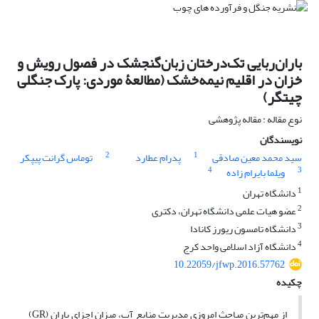
باران‌ربایی تک‌درختان زبان‌گنجشک در فصول رویش و
خزان در اقلیم نیمه‌خشک (مطالعۀ موردی: پارک جنگلی
چیتگر)
نوع مقاله : مقاله پژوهشی
نویسندگان
2
1
سید محمد معین صادقی
پدرام عطارد
توماس گرانت پیپکر
4
3
ویلما بایرام زاده
1
دانشگاه تهران
2
عضو هیات علمی دانشگاه تهران، دکتری
3
دانشگاه تامسون ریورز کانادا
4
دانشگاه آزاد اسلامی واحد کرج
10.22059/jfwp.2016.57762
چکیده
از مهم‌ترین مباحث امروزی مدیریت منابع آب، میزان اجزای باران (GR)