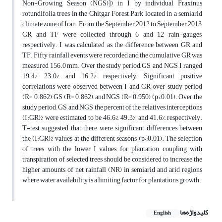
Non-Growing Season (NGS)]) in I by individual Fraxinus
rotundifolia trees in the Chitgar Forest Park located in a semiarid
climate zone of Iran. From the September 2012 to September 2013,
GR and TF were collected through 6 and 12 rain-gauges,
respectively. I was calculated as the difference between GR and
TF. Fifty rainfall events were recorded and the cumulative GR was
measured 156.0 mm. Over the study period, GS, and NGS, I ranged
19.4%, 23.0%, and 16.2%, respectively. Significant positive
correlations were observed between I and GR over study period
(R= 0.862), GS (R= 0.862), and NGS (R= 0.950) (p<0.01). Over the
study period, GS, and NGS the percent of the relatives interceptions
(I:GR)% were estimated to be 46.6%, 49.3%, and 41.6%, respectively.
T-test suggested that there were significant differences between
the (I:GR)% values at the different seasons (p<0.01). The selection
of trees with the lower I values for plantation coupling with
transpiration of selected trees should be considered to increase the
higher amounts of net rainfall (NR) in semiarid and arid regions
where water availability is a limiting factor for plantations growth.
کلیدواژه‌ها
English