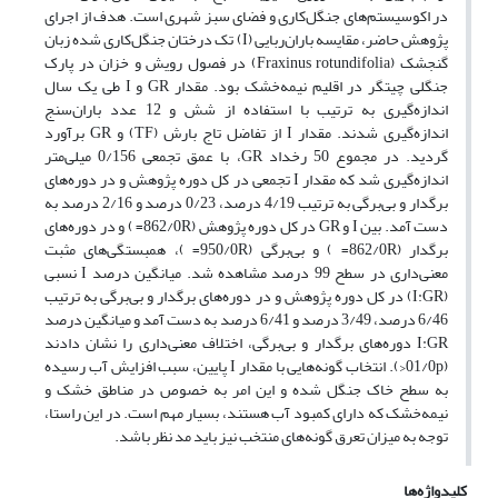
در اکوسیستم‌های جنگل‌کاری و فضای سبز شهری است. هدف از اجرای
پژوهش حاضر، مقایسه باران‌ربایی (I) تک درختان جنگل‌کاری شده زبان
گنجشک (Fraxinus rotundifolia) در فصول رویش و خزان در پارک
جنگلی چیتگر در اقلیم نیمه‌خشک بود. مقدار GR و I طی یک سال
اندازه‌گیری به ترتیب با استفاده از شش و 12 عدد باران‌سنج
اندازه‌گیری شدند. مقدار I از تفاضل تاج ‌بارش (TF) و GR برآورد
گردید. در مجموع 50 رخداد GR، با عمق تجمعی 0/156 میلی‌متر
اندازه‌گیری شد که مقدار I تجمعی در کل دوره پژوهش و در دوره‌های
برگدار و بی‌برگی به ترتیب 4/19 درصد، 0/23 درصد و 2/16 درصد به
دست آمد. بین I و GR در کل دوره پژوهش (862/0R= ) و در دوره‌های
برگدار (862/0R= ) و بی‌برگی (950/0R= )، همبستگی‌های مثبت
معنی‌داری در سطح 99 درصد مشاهده شد. میانگین درصد I نسبی
(I:GR) در کل دوره پژوهش و در دوره‌های برگدار و بی‌برگی به ترتیب
6/46 درصد، 3/49 درصد و 6/41 درصد به دست آمد و میانگین درصد
I:GR دوره‌های برگدار و بی‌برگی، اختلاف معنی‌داری را نشان دادند
(01/0p<). انتخاب گونه‌هایی با مقدار I پایین، سبب افزایش آب رسیده
به سطح خاک جنگل شده و این امر به خصوص در مناطق خشک و
نیمه‌خشک که دارای کمبود آب هستند، بسیار مهم است. در این راستا،
توجه به میزان تعرق گونه‌های منتخب نیز باید مد نظر باشد.
کلیدواژه‌ها