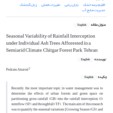
اقلیم نیمه خشک
باران ربایی
تغییرات فصلی
زبان گنجشک
مدیریت منابع آب
عنوان مقاله
English
Seasonal Variability of Rainfall Interception
under Individual Ash Trees Afforested in a
Semiarid Climate, Chitgar Forest Park, Tehran
نویسنده
English
2
Pedram Attarod
چکیده
English
Recently, the most important topic in water management was to
determine the effects of urban forests and green space on
partitioning gross rainfall (GR) into the rainfall interception (I),
stemflow (SF), and throughfall (TF). The main aim of this research
was to quantify the seasonal variations [Growing Season (GS), and