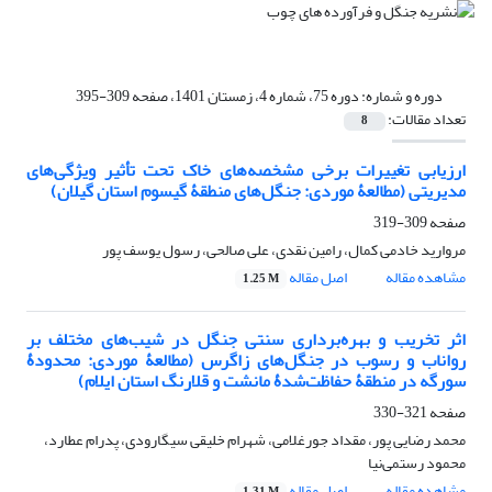
دوره و شماره:
دوره 75، شماره 4، زمستان 1401، صفحه 309-395
تعداد مقالات:
8
ارزیابی تغییرات برخی مشخصه‌های خاک تحت تأثیر ویژگی‌های
مدیریتی (مطالعۀ موردی: جنگل‌های منطقۀ گیسوم استان گیلان)
صفحه
309-319
مروارید خادمی کمال، رامین نقدی، علی صالحی، رسول یوسف پور
مشاهده مقاله
اصل مقاله
1.25 M
اثر تخریب و بهره‌برداری سنتی جنگل در شیب‌های مختلف بر
رواناب و رسوب در جنگل‌های زاگرس (مطالعۀ موردی: محدودۀ
سورگه در منطقۀ حفاظت‌شدۀ مانشت و قلارنگ استان ایلام)
صفحه
321-330
محمد رضایی پور، مقداد جورغلامی، شهرام خلیقی سیگارودی، پدرام عطارد،
محمود رستمی‌نیا
مشاهده مقاله
اصل مقاله