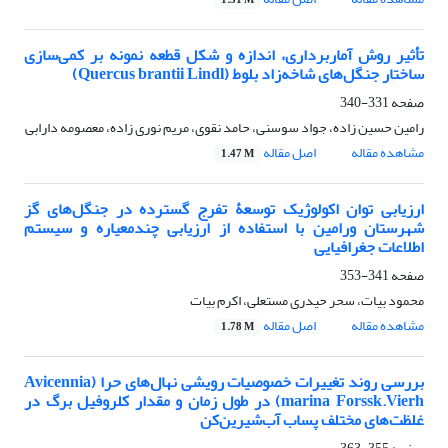
1.31 M
تأثیر روش آماربرداری، اندازه و شکل قطعه نمونه بر کمی‌سازی
ساختار جنگل‌های شاخه‌زاد بلوط (Quercus brantii Lindl)
صفحه
331-340
رامین حسین زاده، جواد سوسنی، حامد نقوی، مریم نوری زاده، معصومه دارابی
مشاهده مقاله
اصل مقاله
1.47 M
ارزیابی توان اکولوژیک توسعۀ تفرج گسترده در جنگل‌های گز
شهرستان ورامین با استفاده از ارزیابی چندمعیاره و سیستم
اطلاعات جغرافیایی
صفحه
341-353
محمود بیات، سحر حیدری مستعلی، اکرم بیات
مشاهده مقاله
اصل مقاله
1.78 M
بررسی روند تغییرات خصوصیات رویشی نهال‌های حرا (Avicennia
marina Forssk.Vierh) در طول زمان و مقدار کلروفیل برگ در
غلظت‌های مختلف پساب آب‌شیرین‌کن