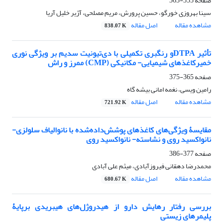
صفحه
355-363
سینا بهروزی خورگو، حسین پرورش، مریم مصلحی، آژیر خلیل آریا
مشاهده مقاله
اصل مقاله
838.07 K
تأثیر DTPAو رنگبری تکمیلی با دی‌تیونیت سدیم بر ویژگی نوری
خمیرکاغذهای شیمیایی- مکانیکی (CMP) ممرز و راش
صفحه
365-375
رامین ویسی، نغمه امانی بیشه گاه
مشاهده مقاله
اصل مقاله
721.92 K
مقایسۀ ویژگی‌های کاغذهای پوشش‌داده‌شده با نانوالیاف سلولزی-
نانواکسید روی و نشاسته- نانواکسید روی
صفحه
377-386
محمدرضا دهقانی فیروزآبادی، میثم علی آبادی
مشاهده مقاله
اصل مقاله
680.67 K
بررسی رفتار رهایش دارو از هیدروژل‌های هیبریدی برپایۀ
پلیمرهای زیستی