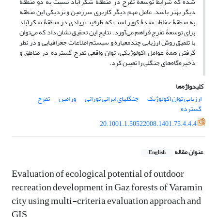
شده که شرایط توسعۀ تفرج در منطقۀ شکرآباد نسبت به دو منطقۀ
دیگر بهتر باشد. عامل مهم دیگر کاربری سرزمین و نزدیکی این منطقه
به منطقۀ حفاظت‌شدۀ کویر است که ظرفیت زیادی در منطقۀ شکرآباد
برای توسعۀ تفرج فراهم می‌آورد. نتایج این تحقیق نشان داد که می‌توان
با تلفیق روش ارزیابی چندمعیاره و سیستم اطلاعات جغرافیایی و در نظر
گرفتن همۀ عوامل اکولوژیکی، توان واقعی تفرج گسترده در مناطق و
ذخیره‌گاه‌های جنگلی را تعیین کرد.
کلیدواژه‌ها
ارزیابی توان اکولوژیک
جنگلهای ایرانی تورانی
ورامین
تفرج
گسترده
20.1001.1.50522008.1401.75.4.4.4
عنوان مقاله
English
Evaluation of ecological potential of outdoor
recreation development in Gaz forests of Varamin
city using multi-criteria evaluation approach and
GIS