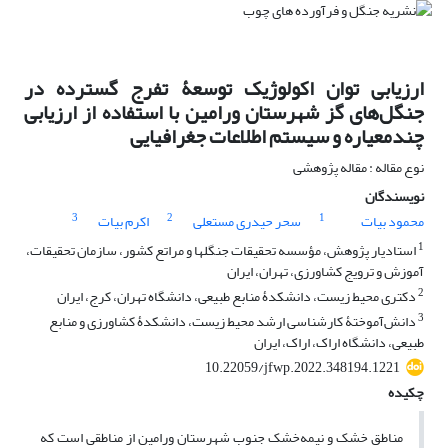
ارزیابی توان اکولوژیک توسعۀ تفرج گسترده در
جنگل‌های گز شهرستان ورامین با استفاده از ارزیابی
چندمعیاره و سیستم اطلاعات جغرافیایی
نوع مقاله : مقاله پژوهشی
نویسندگان
3
2
1
محمود بیات
سحر حیدری مستعلی
اکرم بیات
1
استادیار پژوهش، مؤسسه تحقیقات جنگلها و مراتع کشور، سازمان تحقیقات،
آموزش و ترویج کشاورزی، تهران، ایران
2
دکتری محیط زیست، دانشکدۀ منابع طبیعی، دانشگاه تهران، کرج، ایران
3
دانش‌آموختۀ کارشناسی ارشد محیط زیست، دانشکدۀ کشاورزی و منابع
طبیعی، دانشگاه اراک، اراک، ایران
10.22059/jfwp.2022.348194.1221
چکیده
مناطق خشک و نیمه‌خشک جنوب شهرستان ورامین از مناطقی است که