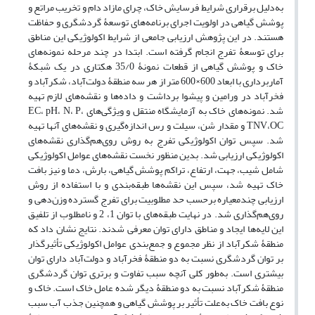
به‌دلیل برقراری شرایط فرسایش خاک، چرای مازاد دام و تخریب مراتع و
پوشش گیاهی در اولویت اجرای برنامه‌های توسعۀ گردشگری و حفاظت
هستند. در این پژوهش ارزیابی جامعی از شرایط اکولوژیکی این مناطق
برای توسعۀ تفرج انجام گرفته است. ابتدا در چند مرحله نمونه‌های
خاک و پوشش گیاهی از قطعات نمونۀ 35/0 هکتاری در یک شبکۀ
آماربرداری با ابعاد 600×600 متر از هر سه منطقۀ دولت‌آباد، شکرآباد و
فخرآباد در ورامین و پیشوا برداشت و داده‌ها و نقشه‌های لازم تهیه
شد. نمونه‌های خاک به آزمایشگاه منتقل و ویژگی‌های EC، pH، N، P،
TNV،‌‌OC و مقدار شن، سیلت و رس اندازه‌گیری و نقشه‌های آنها تهیه
شد. سپس توان اکولوژیکی تفرج به روش روی‌هم‌گذاری نقشه‌های
اکولوژیکی ارزیابی شد. بدین منظور نخست نقشه‌های عوامل اکولوژیکی
شامل شیب، جهت، ارتفاع، تراکم پوشش گیاهی، بارش، دما و نیز بافت
خاک تهیه شد، سپس این نقشه‌ها طبقه‌بندی و با استفاده از روش
ارزیابی چندمعیاره برحسب حد مطلوبیت برای تفرج گسترده وزن‌دهی و
روی‌هم‌گذاری شد. در نهایت طبقه‌های با توان 1، 2 و نامطلوب از تلفیق
این لایه‌ها ایجاد و مناطق دارای توان معرفی شدند. نتایج نشان داد که
منطقۀ شکرآباد از نظر مجموع و جمع‌بندی عوامل اکولوژیکی تأثیرگذار
بر توان گردشگری نسبت به دو منطقۀ فخرآباد و دولت‌آباد دارای توان
بیشتری است. به‌طور کلی آنچه سبب تفاوت و برتری توان گردشگری
منطقۀ شکرآباد نسبت به دو منطقۀ دیگر شده عامل خاک است. خاک و
نوع بافت خاک به‌علت تأثیر بر پوشش گیاهی و همچنین جذب آب سبب