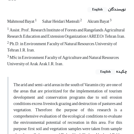
نویسندگان
English
1
2
3
Mahmoud Bayat
Sahar Heidari Masteali
Akram Bayat
1
Assist. Prof., Research Institute of Forests and Rangelands, Agricultural
Research, Education and Extension Organization (AREEO), Tehran, Iran.
2
Ph.D. in Environment, Faculty of Natural Resources, University of
Tehran, I.R. Iran.
3
MSc in Environment, Faculty of Agriculture and Natural Resources,
University of Arak, Arak, I.R. Iran.
چکیده
English
The arid and semi-arid areas in the south of Varamin city are one of
the areas that are prioritized for the implementation of tourism
development and conservation programs due to soil erosion
conditions, excess livestock grazing and destruction of pastures and
vegetation. Therefore, the purpose of this research is a
comprehensive evaluation of the ecological conditions to evaluate
the environmental potential of recreation in this area. For this
purpose, first, soil and vegetation samples were taken from sample