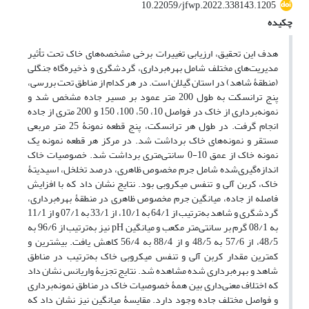
10.22059/jfwp.2022.338143.1205
چکیده
هدف این تحقیق، ارزیابی تغییرات برخی مشخصه‌های خاک تحت تأثیر
مدیریت‌های مختلف شامل بهره‌برداری، گردشگری و ذخیره‌گاه جنگلی
(منطقۀ شاهد) در استان گیلان است. در هر کدام از مناطق تحت بررسی،
پنج ترانسکت به طول 200 متر عمود بر مسیر جاده مشخص شد و
نمونه‌برداری از خاک در فواصل 10، 50، 100، 150 و 200 متری از جاده
انجام گرفت. در طول هر ترانسکت، پنج قطعه نمونۀ 25 متر مربعی
مستقر و نمونه‌های خاک برداشت شد. در مرکز هر قطعه نمونه یک
نمونه خاک از عمق 10-0 سانتی‌متری برداشت شد. خصوصیات خاک
اندازه‌گیری‌شده شامل جرم مخصوص ظاهری، درصد تخلخل، اسیدیتۀ
خاک، کربن آلی و تنفس میکروبی بود. نتایج نشان داد که با افزایش
فاصله از جاده، میانگین جرم مخصوص ظاهری در منطقۀ بهره‌برداری،
گردشگری و شاهد به‌ترتیب از 64/1 به 10/1، از 33/1 به 07/1 و از 11/1
به 08/1 گرم بر سانتی‌متر مکعب و میانگین pH نیز به‌ترتیب از 96/6 به
48/5، از 57/6 به 48/5 و از 88/4 به 56/4 کاهش یافت. بیشترین و
کمترین مقدار کربن آلی و تنفس میکروبی خاک به‌ترتیب در مناطق
شاهد و بهره‌برداری شده مشاهده شد. نتایج تجزیۀ واریانس نشان داد
که اختلاف معنی‌داری بین همۀ خصوصیات خاک در مناطق نمونه‌برداری
و فواصل مختلف جاده وجود دارد. مقایسۀ میانگین نیز نشان داد که