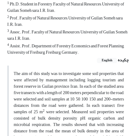
1
Ph.D. Student in Forestry, Faculty of Natural Resources, University of
Guilan, Someh sara, I.R. Iran.
2
Prof., Faculty of Natural Resources, University of Guilan, Someh sara,
I.R. Iran.
3
Assoc., Prof., Faculty of Natural Resources, University of Guilan, Someh
sara, I.R. Iran.
4
Assist., Prof., Department of Forestry Economics and Forest Planning,
University of Freiburg, Freiburg, Germany.
چکیده
English
The aim of this study was to investigate some soil properties that
were affected by management including logging, tourism and
forest reserve in Guilan province, Iran. In each of the studied area,
five transects with a length of 200 meters, perpendicular to the road,
were selected and soil samples at 10, 50, 100, 150, and 200-meters
distances from the road were gathered. In each transect, five
2
samples of 25 m
were selected. Measured soil properties were
consisted of bulk density, porosity, pH, organic carbon, and
microbial respiration. The results showed that with increasing
distance from the road, the mean of bulk density in the area of