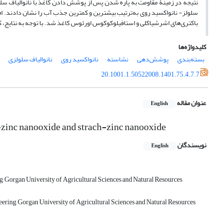
نتیجه در زمینۀ مقاومت به پاره شدن پس از پوشش دادن کاغذ با نانوالیاف س
سلولز- نانواکسید روی به‌ترتیب بیش­ترین و کم­ترین جذب آب را نشان دادند
باکتری‌های اشرشیاکلی و استافیلوکوکوس اورئوس کاغذ شد. با توجه به نتایج، ک
کلیدواژه‌ها
بسته‌بندی
پوشش‌دهی
نشاسته
نانواکسید روی
نانوالیاف سلولزی
20.1001.1.50522008.1401.75.4.7.7
عنوان مقاله
English
r-zinc nanooxide and strach-zinc nanooxide
نویسندگان
English
, Gorgan University of Agricultural Sciences and Natural Resources
ering, Gorgan University of Agricultural Sciences and Natural Resources