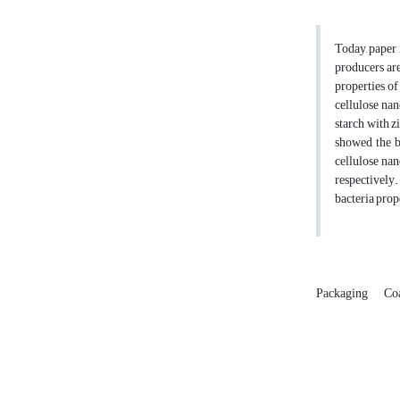
Today, paper 
producers are
properties of
cellulose nan
starch with z
showed the b
cellulose na
respectively
bacteria prop
Packaging
Co