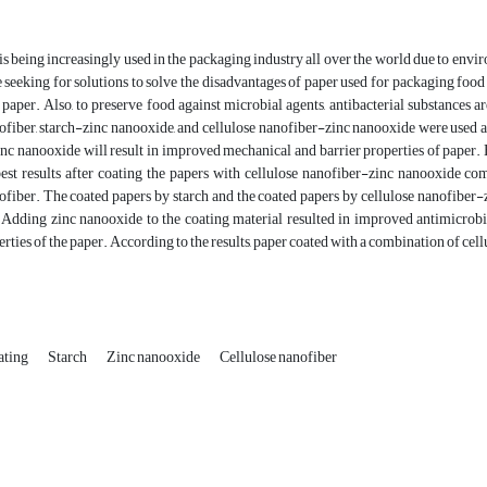
is being increasingly used in the packaging industry all over the world due to envir
 seeking for solutions to solve the disadvantages of paper used for packaging foo
 paper. Also, to preserve food against microbial agents, antibacterial substances ar
ofiber, starch-zinc nanooxide, and cellulose nanofiber-zinc nanooxide were used a
inc nanooxide will result in improved mechanical and barrier properties of paper.
est results after coating the papers with cellulose nanofiber-zinc nanooxide co
nofiber. The coated papers by starch and the coated papers by cellulose nanofibe
. Adding zinc nanooxide to the coating material resulted in improved antimicrob
erties of the paper. According to the results, paper coated with a combination of cel
ating
Starch
Zinc nanooxide
Cellulose nanofiber