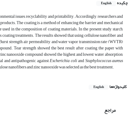
چکیده
English
onmental issues, recyclability and printability. Accordingly, researchers and
d products. The coating is a method of enhancing the barrier and mechanical
e used in the composition of coating materials. In the present study, starch,
s coating treatments. The results showed that using cellulose nanofiber and
 Burst strength, air permeability, and water vapor transmission rate (WVTR)
mpound. Tear strength showed the best result after coating the paper with
r-zinc nanooxide compound showed the highest and lowest water absorption,
ial and antipathogenic against
Escherichia coli
and
Staphylococcus aureus
lulose nanofibers and zinc nanooxide was selected as the best treatment.
کلیدواژه‌ها
English
مراجع