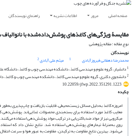
صفحه اصلی
مرور
اطلاعات نشریه
راهنمای نویسندگان
مقایسۀ ویژگی‌های کاغذهای پوشش‌داده‌شده با نانوالیاف 
نوع مقاله : مقاله پژوهشی
نویسندگان
2
1
محمدرضا دهقانی فیروزآبادی
میثم علی آبادی
1
دانشیار، گروه علوم و مهندسی کاغذ، دانشکده مهندسی چوب و کاغذ، دانشگاه علوم 
2
دانشجوی دکتری، گروه علوم و مهندسی کاغذ، دانشکده مهندسی چوب و کاغذ، دانشگا
10.22059/jfwp.2022.351291.1223
چکیده
امروزه کاغذ به‌دلیل مسائل زیست‌محیطی، قابلیت بازیافت و چاپ‌پذیری به‌طور ف
معایب کاغذ مورد استفاده برای بسته‌بندی محصولات غذایی‌اند. پوشش‌دهی کاغذ
میکروبی نیز از مواد ضدباکتریایی در ترکیب مواد پوشش‌دهی استفاده می‌کنند. 
روی به‌منزلۀ تیمارهای پوشش‌دهی استفاده شد. نتایج نشان داد که استفاده 
می‌شود. بهترین نتایج مقاومت به ترکیدن، مقاومت به عبور هوا و سرعت انتقال