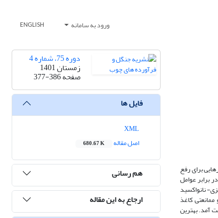
ورود به سامانه
ENGLISH
دوره 75، شماره 4
زمستان 1401
صفحه
377-386
فایل ها
XML
اصل مقاله
680.67 K
هایی برای رفع
هم رسانی
ر برابر عوامل
زی- نانواکسید
ارجاع به این مقاله
 ممانعتی کاغذ
ت آمد. بهترین