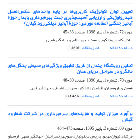
تعیین توان اکولوژیک کاربری‌ها بر پایه واحدهای عکس‌العمل
هیدرولوژیکی و ارزیابی آسیب‌پذیری جهت بهره‌برداری پایدار حوزه
آبخیز جنگلی (مطالعه موردی: حوزۀ‌ آبخیز ذیلکی‌رود گیلان)
دوره 72، شماره 1، بهار 1398، صفحه
33-45
عادل کاظمی طالکویی، مقداد جورغلامی، جهانگیر فقهی
مشاهده مقاله
اصل مقاله
1.08 M
تحلیل رویشگاه چندل از طریق تطبیق ویژگی‌های محیطی جنگل‌های
مانگرو در سواحل دریای عمان
دوره 70، شماره 1، بهار 1396، صفحه
39-48
هستی پطروسیان، افشین دانه کار، سهراب اشرفی، جهانگیر فقهی
مشاهده مقاله
اصل مقاله
673.42 K
برآورد میزان تولید و هزینه‌های بهره‌برداری در شرکت شفارود
گیلان
دوره 69، شماره 3، پاییز 1395، صفحه
473-484
فرشاد کیوان بهجو، باریس مجنونیان، منوچهر نمیرانیان، جهانگیر فقهی، ارسطو