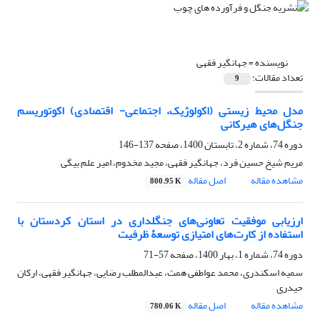
نویسنده =
جهانگیر فقهی
تعداد مقالات:
9
مدل محیط زیستی (اکولوژیک، اجتماعی- اقتصادی) اکوتوریسم
جنگل‌های هیرکانی
دوره 74، شماره 2، تابستان 1400، صفحه
137-146
مریم شیخ حسین فرد، جهانگیر فقهی، مجید مخدوم، امیر علم بیگی
مشاهده مقاله
اصل مقاله
800.95 K
ارزیابی موفقیت تعاونی‌های جنگلداری در استان کردستان با
استفاده از کارت‌های امتیازی توسعۀ ظرفیت
دوره 74، شماره 1، بهار 1400، صفحه
57-71
سمیه اسکندری، محمد عواطفی همت، عبدالمطلب رضایی، جهانگیر فقهی، ارکان
حیدری
مشاهده مقاله
اصل مقاله
780.06 K