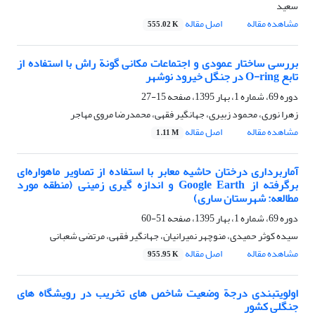
سعید
مشاهده مقاله
اصل مقاله
555.02 K
بررسی ساختار عمودی و اجتماعات مکانی گونة راش با استفاده از
تابع O-ring در جنگل خیرود نوشهر
دوره 69، شماره 1، بهار 1395، صفحه
15-27
زهرا نوری، محمود زبیری، جهانگیر فقهی، محمدرضا مروی مهاجر
مشاهده مقاله
اصل مقاله
1.11 M
آماربرداری درختان حاشیه معابر با استفاده از تصاویر ماهواره‌ای
برگرفته از Google Earth و اندازه گیری زمینی (منطقه مورد
مطالعه: شهرستان ساری)
دوره 69، شماره 1، بهار 1395، صفحه
51-60
سیده کوثر حمیدی، منوچهر نمیرانیان، جهانگیر فقهی، مرتضی شعبانی
مشاهده مقاله
اصل مقاله
955.95 K
اولویت‏بندی درجة وضعیت شاخص ‏های تخریب در رویشگاه‏ های
جنگلی کشور