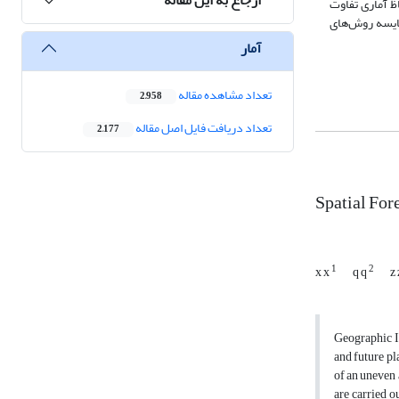
ظ آماری تفاوت
 مقایسه روش‌های
آمار
تعداد مشاهده مقاله
2,958
تعداد دریافت فایل اصل مقاله
2,177
Spatial For
1
2
x x
q q
z
Geographic In
and future pl
of an uneven 
are carried o