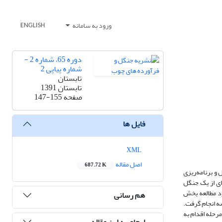
ورود به سامانه
ENGLISH
دوره 65، شماره 2 -
شماره پیاپی 2
تابستان
تابستان 1391
صفحه
147-155
فایل ها
XML
اصل مقاله
687.72 K
 و برنامه‌ریزی
ای از یک جنگل
رد مطالعه بخش
هم رسانی
دفی در عرصه انجام گرفت.
در این مرحله اقدام به
ارجاع به این مقاله