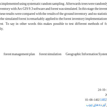
 implemented using systematic random sampling. Afterwards, trees were randomly dis
nventory with Arc GIS 9.3 software and forest was simulated. In this stage, the inve
These results were compared with the results of the ground inventory, and no statisti
t the simulated forest is remarkably applied to the forest inventory implementations
st. To say in other words, this makes possible to test different methods of f
ly.
forest management plan
forest simulation
Geographic Information Syste
1402-08-01
رآورده های چوب