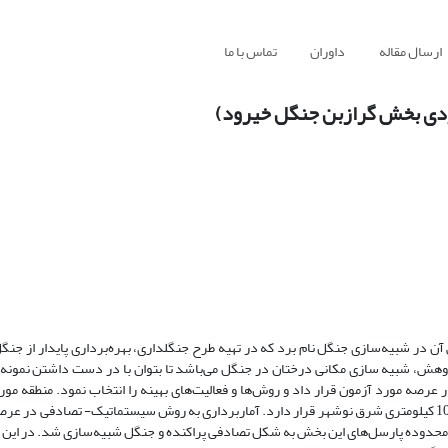
ارسال مقاله
داوران
تماس با ما
وردی بخش گرازبن جنگل خیرود)
 آن در شبیه‌سازی جنگل نام برد که در تهیه طرح جنگلداری، بهره‌برداری پایدار از جنگل
ژوهش، شبیه سازی مکانی درختان در جنگل می‌باشد تا بتوان با در دست داشتن نمونه‌
ر عرصه مورد آزمون قرار داد و روش‌ها و فعالیت‌های بهینه را انتخاب نمود. منطقه مو
گرازبن جنگل آموزشی و پژوهشی خیرود به وسعت 1001 هکتار می‌باشد که در 10 کیلومتری شرق نوشهر قرار دارد. آماربرداری به روش سیستماتیک- تصا
نتایج آماربرداری صد در صد در محیط ArcGIS، درختان در محدوده پارسل‌های این بخش به شکل تصادفی پراکنده و جنگل ‌شبیه‌سازی‌ شد. 