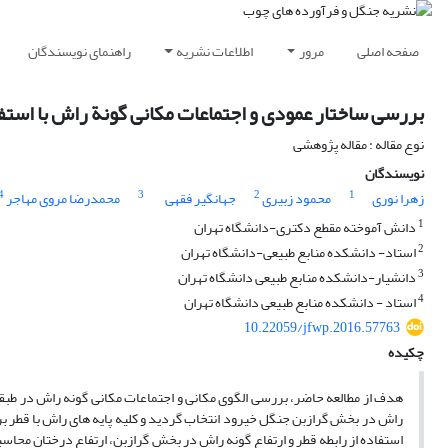
صفحه اصلی
مرور
اطلاعات نشریه
راهنمای نویسندگان
بررسی ساختار عمودی و اجتماعات مکانی گونة راش با استفاده از تابع O-ring در جن
نوع مقاله : مقاله پژوهشی
نویسندگان
4
3
2
1
زهرا نوری
محمود زبیری
جهانگیر فقهی
محمدرضا مروی مهاجر
1
دانش آموخته مقطع دکتری-دانشگاه تهران
2
استاد- دانشکده منابع طبیعی-دانشگاه تهران
3
دانشیار-دانشکده منابع طبیعی دانشگاه تهران
4
استاد - دانشکده منابع طبیعی دانشگاه تهران
10.22059/jfwp.2016.57763
چکیده