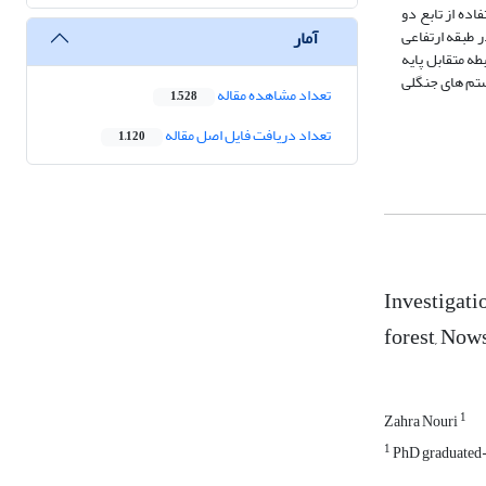
تفاعی مختلف با استفاده از تابع دو
آمار
فاصله 21 متر کپه ای و پس از آن تصادفی; در طبقه ارتفاعی
ی پراکنش گونه راش تصادفی می باشد. نتایج آنالیز دو متغیره O-ring نشان داد رابطه متقابل پایه
O-ri را در بررسی ساختار عمودی اکوسیستم های جنگلی
تعداد مشاهده مقاله
1,528
تعداد دریافت فایل اصل مقاله
1,120
Investigatio
forest, Now
1
Zahra Nouri
1
PhD graduated-