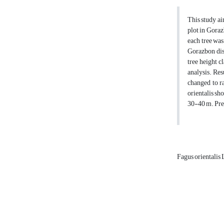
This study ai
plot in Goraz
each tree was
Gorazbon dist
tree height c
analysis. Res
changed to r
orientalis sh
30-40 m. Pres
Fagus orientalis