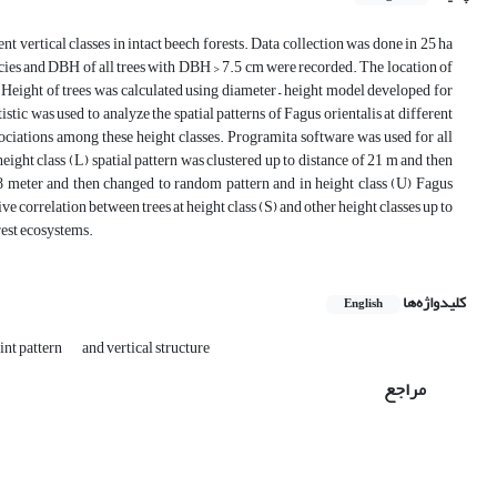
nt vertical classes in intact beech forests. Data collection was done in 25 ha
cies and DBH of all trees with DBH > 7.5 cm were recorded. The location of
 Height of trees was calculated using diameter – height model developed for
tic was used to analyze the spatial patterns of Fagus orientalis at different
associations among these height classes. Programita software was used for all
height class (L) spatial pattern was clustered up to distance of 21 m and then
 8 meter and then changed to random pattern and in height class (U) Fagus
e correlation between trees at height class (S) and other height classes up to
rest ecosystems.
کلیدواژه‌ها
English
oint pattern
and vertical structure
مراجع