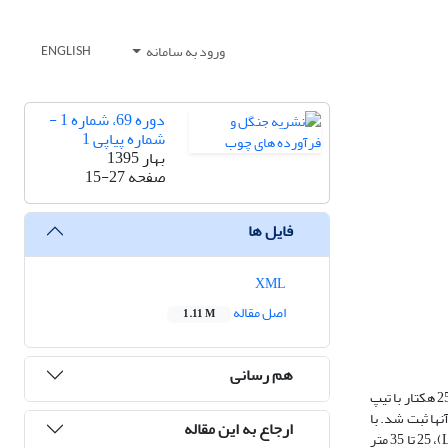
ورود به سامانه
ENGLISH
دوره 69، شماره 1 -
شماره پیاپی 1
بهار 1395
صفحه
15-27
فایل ها
XML
اصل مقاله
1.11 M
هم رسانی
هدف از مطالعه حاضر، بررسی الگوی مکانی و اجتماعات مکانی گونه راش در طبقات ارتفاعی در توده های دست نخورده راش میباشد. بدین منظور منطقه ای به مساحت 25 هکتار با تیپ
 و موقعیت مکانی آنها ثبت شد. با
ارجاع به این مقاله
استفاده از رابطه قطر و ارتفاع گونه راش در بخش گرازبن، ارتفاع درختان محاسبه گردید. سپس درختان به چهار طبقه ارتفاعی (ارتفاع کمتر از 15 متر (S)، 15 تا 25 متر (L)، 25 تا 35 متر