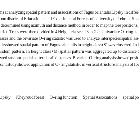
ms at analyzing spatial pattern and associations of Fagus oriantalis Lipsky in differe
bon district of Educational and Experimental Forests of University of Tehran. Spe
 determined using azimuth and distance method in order to map the tree positions.
rict. Trees were then divided in 4 Height classes: 25 m (U). Univariate O-ring statis
lasses, and the bivariate O-ring statistic was used to analyze interspecies spatial 
ults showed spatial pattern of Fagus orientalis in height class (S) was clustered. In 
andom pattern. In height class (M) spatial pattern was aggregated up to distance
owed random spatial pattern in all distances. Bivariate O-ring analysis showed positiv
ent study showed application of O-ring statistic in vertical structure analysis of fo
 Lipsky
Kheyroud forest
O-ring function
Spatial Associations
spatial p