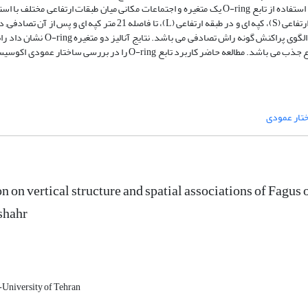
(M)و بیشتر از 35 متر (U)) تقسیم و الگوی مکانی در هر یک از طبقات ارتفاعی با استفاده از تابع O-ring یک متغیره و اجتماعات مکانی میان طبقات ار
متغیره O-ring آنالیز شد. نتایج تحلیل ها نشان داد الگوی مکانی راش در طبقه ارتفاعی (S)، کپه ای و در طبقه ارتفاعی (L)، تا 
(M) تا فاصله هشت متر الگوی کپه ای و پس از آن تصادفی;و در طبقه ارتفاعی U الگو
های راش در طبقه ارتفاعی S با سایر طبقات ارتفاعی تا فاصله 30 تا 40 متری از نوع جذب می باشد. مطالعه حاضر کاربرد تابع ng
تار عمودی
n on vertical structure and spatial associations of Fagus
shahr
University of Tehran