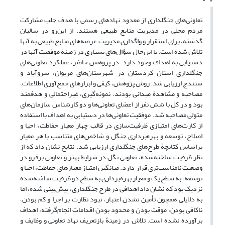
تعاونی‌های جنگلداری از معدود نهادهای رسمی با هدف جلب مشارکت
مردم محلی در مدیریت منابع طبیعی هستند. از این‌رو در سالیان
گذشته، برای استقرار و واگذاری مدیریت عرصه‌های منابع طبیعی به آنها
تلاش شده است. با این‌حال سؤال‌های بسیاری در زمینۀ موفقیت آنها در
دستیابی به اهداف وجود دارد. در پژوهش حاضر، عملکرد تعاونی‌های
جنگلداری استان کردستان در شهرستان‌های مریوان، سروآباد و
سنندج ارزیابی شد. روش پژوهش، کیفی و ابزارهای جمع‌آوری اطلاعات،
مصاحبه و مشاهدۀ میدانی بودند. نمونه‌گیری، غیراحتمالی و هدفمند
بود و در کل با شش نفر از اعضای تعاونی‌ها و دو کارشناس سازمان‌های
متولی مصاحبه شد. موفقیت تعاونی‌ها در دستیابی به اهداف با استفاده
از کارت‌های امتیازی ظرفیت‌سازی در قالب چهار معیار حفاظت، احیا و
اصلاح، توسعه و بهره‌برداری جنگل و شاخص‌های متناسب با هر معیار
براساس کتابچۀ طرح‌های جنگلداری ارزیابی شد. نتایج نشان داد که از
نظر ظرفیت ساخته‌شده، تعاونی نگل در شرایط بهتر و تعاونی برقرو در
وضعیت نامناسب‌تری قرار دارد. میانگین امتیاز معیارهای حفاظت، احیا و
توسعه، به سطح یک و معیار بهره‌برداری به سطح دو ظرفیت ساخته‌شده
نزدیک بود که نشان داد اهدافی در طرح جنگلداری، پیش‌بینی شده، اما
به دلایلی همچون تأمین نشدن اعتبار، نبود نظارت بر اجرا و کم بودن،
ناکافی بودن، موقت بودن و محدود بودن اقدامات انجام‌گرفته، اهداف
برآورده نشده است. تلاش در زمینۀ بازتعریف نهاد تعاونی و وظایف و