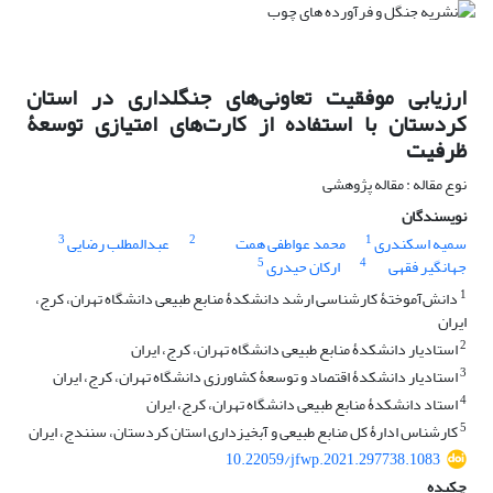
ارزیابی موفقیت تعاونی‌های جنگلداری در استان
کردستان با استفاده از کارت‌های امتیازی توسعۀ
ظرفیت
نوع مقاله : مقاله پژوهشی
نویسندگان
3
2
1
سمیه اسکندری
محمد عواطفی همت
عبدالمطلب رضایی
5
4
جهانگیر فقهی
ارکان حیدری
1
دانش‌آموختۀ کارشناسی ارشد دانشکدۀ منابع طبیعی دانشگاه تهران، کرج،
ایران
2
استادیار دانشکدۀ منابع طبیعی دانشگاه تهران، کرج، ایران
3
استادیار دانشکدۀ اقتصاد و توسعۀ کشاورزی دانشگاه تهران، کرج، ایران
4
استاد دانشکدۀ منابع طبیعی دانشگاه تهران، کرج، ایران
5
کارشناس ادارۀ کل منابع طبیعی و آبخیزداری استان کردستان، سنندج، ایران
10.22059/jfwp.2021.297738.1083
چکیده