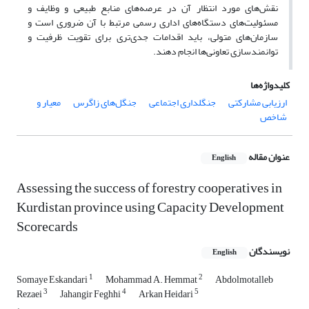
نقش‌های مورد انتظار آن در عرصه‌های منابع طبیعی و وظایف و
مسئولیت‌های دستگاه‌های اداری رسمی مرتبط با آن ضروری است و
سازمان‌های متولی، باید اقدامات جدی‌تری برای تقویت ظرفیت و
توانمندسازی تعاونی‌ها انجام دهند.
کلیدواژه‌ها
ارزیابی مشارکتی
جنگلداری اجتماعی
جنگل‌های زاگرس
معیار و
شاخص
عنوان مقاله
English
Assessing the success of forestry cooperatives in
Kurdistan province using Capacity Development
Scorecards
نویسندگان
English
1
2
Somaye Eskandari
Mohammad A. Hemmat
Abdolmotalleb
3
4
5
Rezaei
Jahangir Feghhi
Arkan Heidari