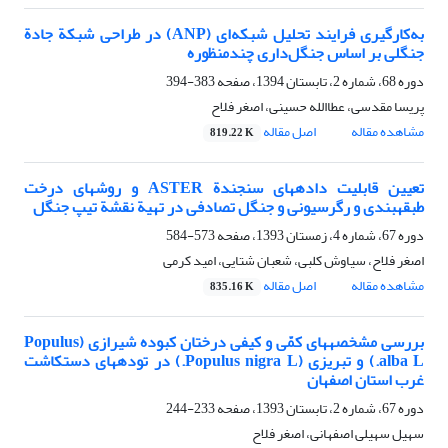
به‌کارگیری فرایند تحلیل شبکه‌‌ای (ANP) در طراحی شبکة جادة
جنگلی بر اساس جنگل‌داری چندمنظوره
دوره 68، شماره 2، تابستان 1394، صفحه
383-394
پریسا مقدسی، عطاالله حسینی، اصغر فلاح
مشاهده مقاله
اصل مقاله
819.22 K
تعیین قابلیت داده‏های سنجندة ASTER و روش‏های درخت
طبقه‏بندی و رگرسیونی و جنگل تصادفی در تهیة نقشة تیپ جنگل
دوره 67، شماره 4، زمستان 1393، صفحه
573-584
اصغر فلاح، سیاوش کلبی، شعبان شتایی، امید کرمی
مشاهده مقاله
اصل مقاله
835.16 K
بررسی مشخصه‏های کمّی و کیفی درختان کبوده شیرازی (Populus
alba L.) و تبریزی (Populus nigra L.) در توده‏‏های دست‏‏کاشت
غرب استان اصفهان
دوره 67، شماره 2، تابستان 1393، صفحه
233-244
سهیل سهیلی اصفهانی، اصغر فلاح