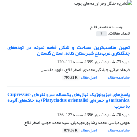
نویسنده =
اصغر فلاح
تعداد مقالات:
7
تعیین مناسب‌ترین مساحت و شکل قطعه نمونه در توده‌های
جنگلکاری عرب‌داغ شهرستان کلاله، استان گلستان
دوره 73، شماره 1، بهار 1399، صفحه
111-120
فرهاد غیاثی، جهانگیر محمدی، اصغر فلاح، داوود مقدسی
مشاهده مقاله
اصل مقاله
795.92 K
پاسخ‌های فیزیولوژیک نهال‌های یک‌ساله سرو نقره‌ای (Cupressus
arizonica) و خمره‌ای (Platycladus orientalis) به خاک‌های آلوده
به سرب
دوره 70، شماره 1، بهار 1396، صفحه
127-136
هومن عباسی، محمد رضا پورمجیدیان، سید محمد حجتی، اصغر فلاح
مشاهده مقاله
اصل مقاله
879.06 K