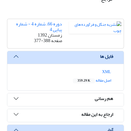
دوره 66، شماره 4 - شماره
پیاپی 4
زمستان 1392
صفحه
377-388
فایل ها
XML
اصل مقاله
359.29 K
هم رسانی
ارجاع به این مقاله
آمار