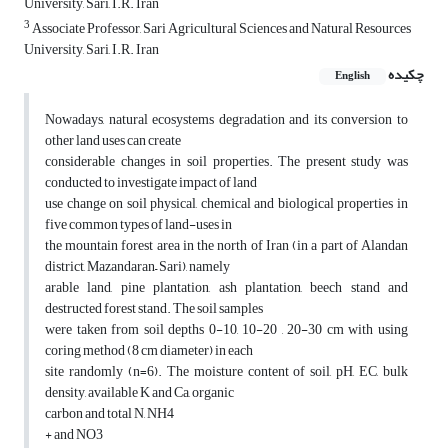
University, Sari, I.R. Iran
3
Associate Professor, Sari Agricultural Sciences and Natural Resources
University, Sari, I.R. Iran
چکیده
English
Nowadays, natural ecosystems degradation and its conversion to
other land uses can create
considerable changes in soil properties. The present study was
conducted to investigate impact of land
use change on soil physical, chemical and biological properties in
five common types of land-uses in
the mountain forest area in the north of Iran (in a part of Alandan
district, Mazandaran– Sari), namely
arable land, pine plantation, ash plantation, beech stand and
destructed forest stand. The soil samples
were taken from soil depths 0-10, 10-20 , 20-30 cm with using
coring method (8 cm diameter) in each
site randomly (n=6). The moisture content of soil, pH, EC, bulk
density, available K and Ca, organic
carbon and total N, NH4
+ and NO3