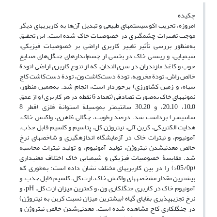
چکیده
امروزه، تخریب اکوسیستم‏های طبیعی و تبدیل آن‌ها به کاربری‏های دیگر
موجب تغییرات چشمگیری در خصوصیات خاک شده است. این تحقیق
به‌‌منظور بررسی تأثیر تغییر کاربری اراضی بر خصوصیات فیزیکی،
شیمیایی، و زیستی خاک در بخشی از چشم‌اندازهای جنگل‌‌های صنایع
چوب و کاغذ مازندران در سری الندان، که از تنوع کاربری اراضی (تودة
خالص راش، تودة مخروبه، تودة دست‌کاشت ون، تودة دست‌کاشت کاج
سیاه، و زمین کشاورزی) برخوردار است، انجام شد. به‌همین منظور،
نمونه‏های خاک به‌صورت تصادفی (تعداد 6 نقطه در هر کاربری) و از عمق
0ـ10، 10ـ20، و 20ـ30 سانتی‏متر به‌وسیلة استوانة فلزی (قطر 8
سانتی‏متر) برداشت شد. درصد رطوبت، چگالی ظاهری، واکنش خاک،
هدایت الکتریکی، کربن آلی، نیتروژن کل، پتاسیم و کلسیم قابل جذب،
آمونیوم، و نیترات خاک در آزمایشگاه اندازه‏گیری و شاخص‏های نرخ
خالص معدنی‏شدن نیتروژن، تولید آمونیوم، و تولید نیترات محاسبه
شد. مقایسۀ خصوصیات فیزیکی و شیمیایی خاک اختلاف معنی‏داری
(05/0p<) را در بین کاربری‏های مختلف نشان داده است؛ به‌طوری‌ که
بیشترین مقدار مشخصه‏های واکنش خاک، ازت کل، کلسیم قابل جذب، و
آمونیوم خاک در کاربری جنگل‏کاری ون، و کمترین میزان ازت کل، pH، و
نرخ تجزیه‏پذیری بقایای گیاه (بیشترین میزان نسبت کربن به نیتروژن)
در جنگل‏کاری کاج مشاهده شده است. معدنی‌شدن خالص نیتروژن و