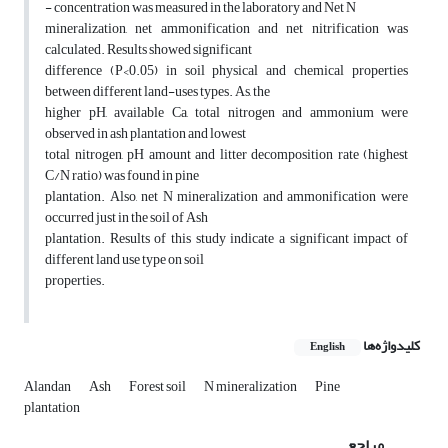
- concentration was measured in the laboratory and Net N
mineralization, net ammonification and net nitrification was
calculated. Results showed significant
difference (P<0.05) in soil physical and chemical properties
between different land-uses types. As, the
higher pH, available Ca, total nitrogen and ammonium were
observed in ash plantation and lowest
total nitrogen, pH amount and litter decomposition rate (highest
C/N ratio) was found in pine
plantation. Also, net N mineralization and ammonification were
occurred just in the soil of Ash
plantation. Results of this study indicate a significant impact of
different land use type on soil
properties.
کلیدواژه‌ها
English
Alandan
Ash
Forest soil
N mineralization
Pine
plantation
مراجع