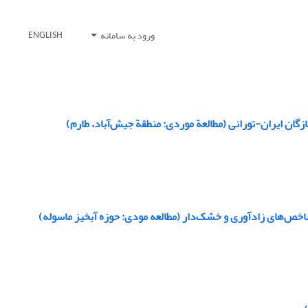
ورود به سامانه
ENGLISH
گان ایران-تورانی (مطالعة موردی: منطقة جیش‌آباد، طارم)
خص‌های زادآوری و خشک‌دار (مطالعه مودی: حوزه آبخیز ماسوله)