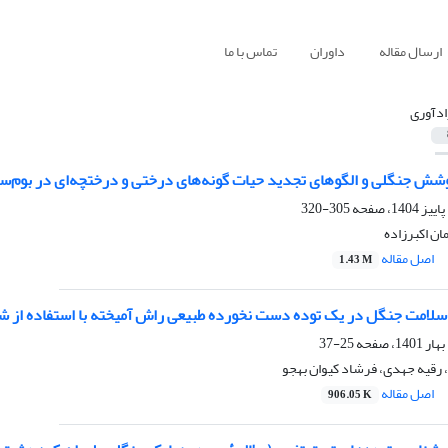
ارسال مقاله
داوران
تماس با ما
ادآوری
شش جنگلی و الگوهای تجدید حیات گونه‌های درختی و درختچه‌ای در بوم‌ساز
305-320
مان اکبرزاده
اصل مقاله
1.43 M
سلامت جنگل در یک توده دست ‌نخورده طبیعی راش آمیخته با استفاده از شا
25-37
 رقیه جهدی، فرشاد کیوان بهجو
اصل مقاله
906.05 K