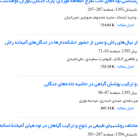
‌شناسی توده‌های تحت تفرج (مطالعۀ موردی: پارک جنگلی بلوران کوهدشت)
287-297
وحید اعتماد، مجید مخدوم، منوچهر نمیرانیان
اصل مقاله
714.01 K
ار نهال‌های راش و ممرز از حضور خشکه‌دارها در جنگل‌های آمیخته راش
61-71
یز طاهری آبکنار، کیومرث سفیدی، علی امیدی
اصل مقاله
755.59 K
و ترکیب پوشش گیاهی در حاشیه جاده‌های جنگلی
87-96
مین نقدی، مهدی حیدری، مهدیه نوری
اصل مقاله
847.14 K
ی مختلف روشنه‏های طبیعی بر تنوع و ترکیب گیاهان در توده‏های آمیختة اسالم
287-301