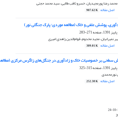
ه، محمد رضا پورمجیدیان، خسرو ثاقب طالبی، سید محمد حجتی
اصل مقاله
907.62 K
ادآوری، پوشش علفی و خاک (مطالعه موردی: پارک جنگلی نور)
271-283
 نمیرانیان، مجید مخدوم، قوام‌الدین زاهدی امیری
اصل مقاله
309.01 K
اش سطحی بر خصوصیات خاک و زادآوری در جنگل‌های زاگرس مرکزی (مطالعه
315-325
 نورمحمدی
اصل مقاله
252.38 K