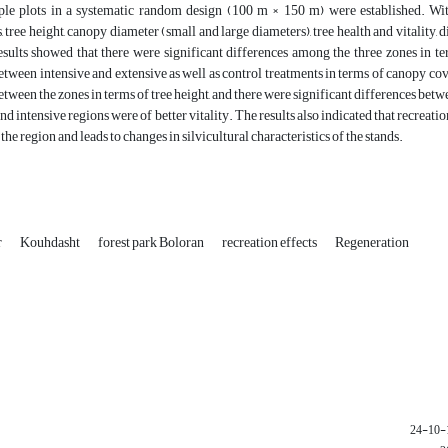
le plots in a systematic random design (100 m × 150 m) were established. Withi
, tree height, canopy diameter (small and large diameters), tree health and vitality
sults showed that there were significant differences among the three zones in te
etween intensive and extensive as well as control treatments in terms of canopy cove
etween the zones in terms of tree height, and there were significant differences betw
and intensive regions were of better vitality. The results also indicated that recreat
the region and leads to changes in silvicultural characteristics of the stands.
r
Kouhdasht
forest park Boloran
recreation effects
Regeneration