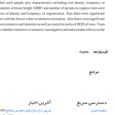
n each sample plot, characteristics including tree density, frequency of
, diameter at breast height (DBH) and number of sprouts in coppice trees were
rms of density and frequency of regeneration. Also there were significant
r, with the lowest value in intensive recreation. Also there were significant
een extensive and intensive as well as control in terms of BDH of trees. Trees
ion whether extensive or intensive, has negative and unfavorable effects on the
کلیدواژه‌ها
English
مراجع
دسترسی سریع
آخرین اخبار
صفحه اصلی
ضرورت ارسال فایل تعارض منافع
1404-10-24