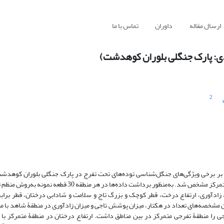
ارسال مقاله
داوران
تماس با ما
دی: پارک جنگلی بلوران کوهدشت)
2
لی بر برخی ویژگی‌های جنگل‌شناسی توده‌های تحت تفرج در پارک جنگلی بلوران کوه
است. به این منظور، سه منطقه شامل مناطق بدون تفرج، تفرج گسترده و تفرج متمرکز مشخص شد. به‌منظور برداشت دا
 تراکم، زادآوری، ارتفاع درخت، قطر کوچک و بزرگ تاج و سلامت و شادابی درختان، قطر براب
ین مشخصه‌های تعداد در هکتار، میزان پوشش تاجی و میزان زادآوری در منطقۀ شاهد با م
ی را منطقۀ تفرجی متمرکز در بین مناطق داشت. ارتفاع درختان در منطقۀ متمرکز با