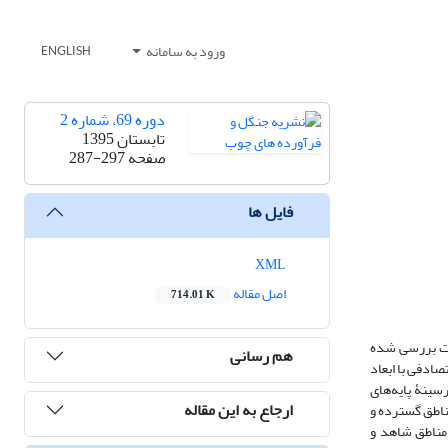
ورود به سامانه
ENGLISH
دوره 69، شماره 2
تابستان 1395
صفحه
287-297
فایل ها
XML
اصل مقاله
714.01 K
دشت بررسی شده
هم رسانی
ده‌ها در هر منطقه 30 قطعه نمونه به‌روش منظم تصادفی با ابعاد
رسینۀ پایه‌های
ارجاع به این مقاله
ناطق گسترده و
 مناطق شاهد و