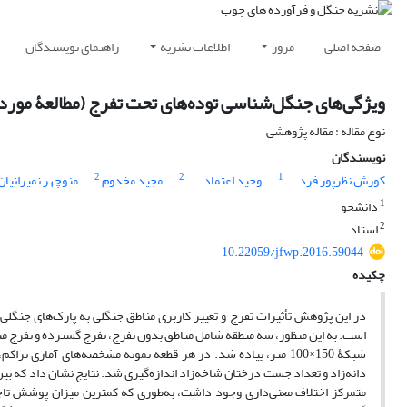
صفحه اصلی
مرور
اطلاعات نشریه
راهنمای نویسندگان
ویژگی‌های جنگل‌شناسی توده‌های تحت تفرج (مطالعۀ مور
نوع مقاله : مقاله پژوهشی
نویسندگان
2
2
1
کورش نظرپور فرد
وحید اعتماد
مجید مخدوم
منوچهر نمیرانیان
1
دانشجو
2
استاد
10.22059/jfwp.2016.59044
چکیده
در این پژوهش تأثیرات تفرج و تغییر کاربری مناطق جنگلی به پارک‌های جنگ
شبکۀ 150×100 متر، پیاده شد. در هر قطعه نمونه مشخصه‌های آماری
دانه‌زاد و تعداد جست درختان شاخه‌زاد اندازه‌گیری شد. نتایج نشان داد که ب
متمرکز اختلاف معنی‌داری وجود داشت، به‌طوری ‌که کمترین میزان پوشش تاج