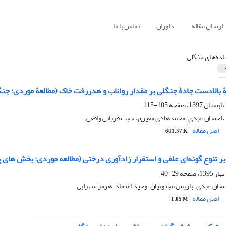
ارسال مقاله
داوران
تماس با ما
اده‌های جنگلی
 بالادست جادۀ جنگلی بر مقدار رواناب و هدررفت خاک (مطالعۀ موردی‌: ج
105-115
 احسان عبدی، محمدهادی معیری، حجت قربانی واقعی
اصل مقاله
601.57 K
 بر تنوع گونه‌ای علفی و استقرار زادآوری درختی (مطالعه موردی: بخش های پا
29-40
سان عبدی، باریس مجنونیان، وحید اعتماد، هرمز سهرابی
اصل مقاله
1.05 M