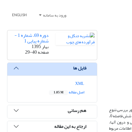
ورود به سامانه
ENGLISH
دوره 69، شماره 1 -
شماره پیاپی 1
بهار 1395
صفحه
29-40
فایل ها
XML
اصل مقاله
1.05 M
ظور بررسی تنوع
هم رسانی
گونه‌های علفی و استقرار زادآوری درختی در فواصل مختلف از کناره جاده و با هدف بررسی تاثیر جاده، در بخش پاتم و نمخانه جنگل خیرود انجام شد. به همین منظور در شش فاصله 0،
مونه‌برداری گونه‌های علفی و درون آنها،
ارجاع به این مقاله
ام از قطعات نمونه اطلاعات مربوط