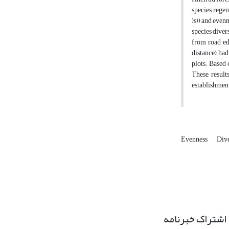
species regen
)s)) and even
species diver
from road edg
distance) had
plots. Based 
These result
establishment
Evenness
Dive
اشتراک خبرنامه