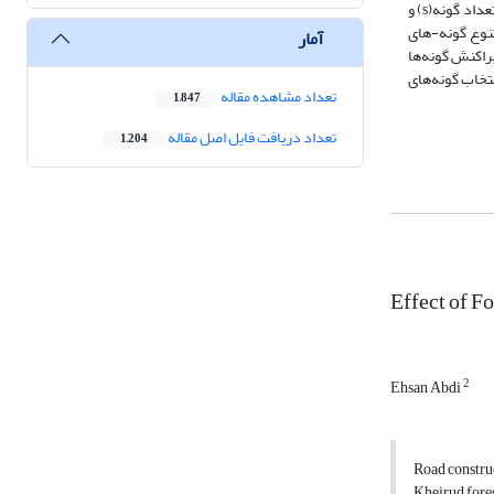
به رویشگاه ، نوع گونه‌های گیاهی و نهال‌ها و فراوانی آنها بر اساس مقیاس لوندو برداشت شد. برای بررسی تنوع از شاخص‌های سیمپسون و شانون- وینر، شاخص غنا ‌تعداد گونه(s) و
 تنوع گونه-های
آمار
اثر را در پراکنش گونه‌‌ها
نتخاب گونه‌های
تعداد مشاهده مقاله
1,847
تعداد دریافت فایل اصل مقاله
1,204
Effect of F
2
Ehsan Abdi
Road construc
Kheirud fores