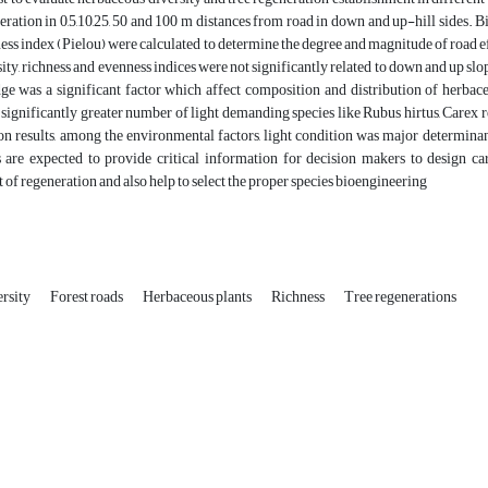
eration in 0,5,10,25, 50 and 100 m distances from road in down and up-hill sides.
ness index (Pielou) were calculated to determine the degree and magnitude of road ef
sity, richness and evenness indices were not significantly related to down and up slo
e was a significant factor which affect composition and distribution of herbaceou
 significantly greater number of light demanding species like Rubus hirtus, Carex 
on results, among the environmental factors, light condition was major determinant
s are expected to provide critical information for decision makers to design c
 of regeneration and also help to select the proper species bioengineering
rsity
Forest roads
Herbaceous plants
Richness
Tree regenerations