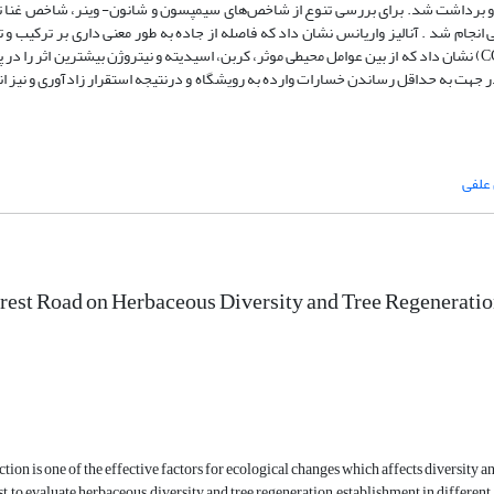
 انجام شد . آنالیز واریانس نشان داد که فاصله از جاده به طور معنی داری بر ترکیب و
علفی و زادآوری درختی تاثیر دارد. همچنین ‌نتایج حاصل از آنالیز چندمتغیره(CCA) نشان داد که از بین عوامل محیطی موثر، کربن، اسیدیته و نیتروژن بیشترین 
 در جهت به حداقل رساندن خسارات وارده به رویشگاه و درنتیجه استقرار زادآوری و نیز ا
علفی
orest Road on Herbaceous Diversity and Tree Regenerati
tion is one of the effective factors for ecological changes which affects diversity 
t to evaluate herbaceous diversity and tree regeneration establishment in differen