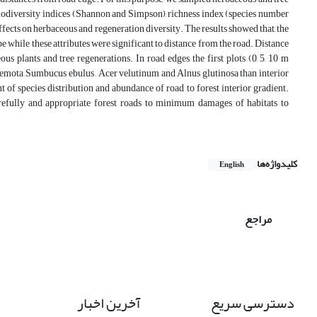
 Biodiversity indices (Shannon and Simpson), richness index (species number
fects on herbaceous and regeneration diversity. The results showed that, the
pe while these attributes were significant to distance from the road. Distance
s plants and tree regenerations. In road edges, the first plots (0, 5, 10 m
remota ,‌Sumbucus ebulus ‌, Acer velutinum and Alnus glutinosa than interior
 of species distribution and abundance of road to forest interior gradient.
arefully and appropriate forest roads to minimum damages of habitats to
کلیدواژه‌ها
English
مراجع
دسترسی سریع
آخرین اخبار