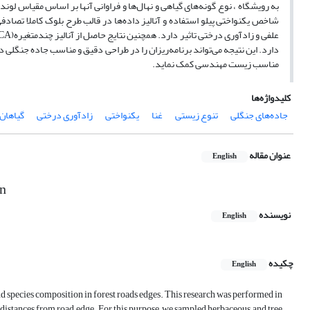
شاخص یکنواختی پیلو استفاده و آنالیز داده‌ها در قالب طرح بلوک کاملا تصادفی
دارد. این نتیجه می‌تواند برنامه‌ریزان را در طراحی‌ دقیق و مناسب جاده جنگلی
مناسب زیست مهندسی کمک نماید.
کلیدواژه‌ها
جاده‌های جنگلی
تنوع زیستی
غنا
یکنواختی
زادآوری درختی
گیاهان 
عنوان مقاله
English
on
نویسنده
English
چکیده
English
and species composition in forest roads edges. This research was performed in
t distances from road edge. For this purpose, we sampled herbaceous and tree