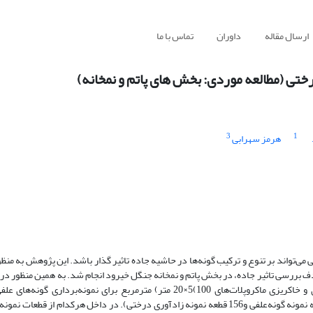
ارسال مقاله
داوران
تماس با ما
درختی (مطالعه موردی: بخش های پاتم و نمخانه)
3
1
هرمز سهرابی
می‌‌تواند بر تنوع و ترکیب گونه‌‌ها در حاشیه جاده تاثیر گذار باشد. این پژوهش ‌به من
5، 10، 25، 50 و 100‌متر (از محور وسط جاده) و در سمت ترانشه خاکبرداری و خاکریزی ماکروپلات‌های 100)5×20 متر) مترمربع برای ن
میکروپلات‌‌های m2×2 برای نمونه‌برداری زادآوری درختی استفاده شد (78 قطعه نمونه گونه‌علفی و‌156 قطعه نمونه زادآوری درختی). در داخل هرکد