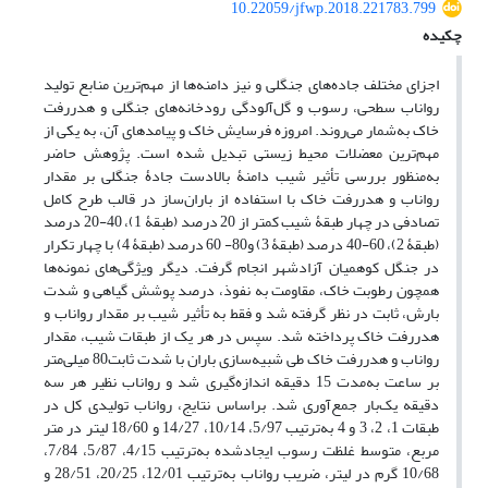
10.22059/jfwp.2018.221783.799
چکیده
اجزای مختلف جاده‌های جنگلی و نیز دامنه‌ها از مهم‌ترین منابع تولید
رواناب سطحی، رسوب و گل‌آلودگی رودخانه‌های جنگلی و هدررفت
خاک به‌شمار می‌روند. امروزه فرسایش خاک و پیامدهای آن، به یکی از
مهم‌ترین معضلات محیط زیستی تبدیل شده است. پژوهش حاضر
به‌منظور بررسی تأثیر شیب دامنۀ بالادست جادۀ جنگلی بر مقدار
رواناب و هدررفت خاک با استفاده از باران‌ساز در قالب طرح کامل
تصادفی در چهار طبقۀ شیب کمتر از 20 درصد (طبقۀ 1)، 40-20 درصد
(طبقۀ 2)، 60-40 درصد (طبقۀ 3) و80- 60 درصد (طبقۀ 4) با چهار تکرار
در جنگل کوهمیان آزادشهر انجام گرفت. دیگر ویژگی‌های نمونه‌ها
همچون رطوبت‌ خاک، مقاومت به نفوذ، درصد پوشش گیاهی و شدت
بارش، ثابت در نظر گرفته شد و فقط به تأثیر شیب بر مقدار رواناب و
هدررفت خاک پرداخته شد. سپس در هر یک از طبقات شیب، مقدار
رواناب و هدررفت خاک طی شبیه‌سازی باران با شدت ثابت80 میلی‌متر
بر ساعت به‌مدت 15 دقیقه اندازه‌گیری شد و رواناب نظیر هر سه
دقیقه یک‌بار جمع‌آوری شد. براساس نتایج، رواناب تولیدی کل در
طبقات 1، 2، 3 و 4 به‌ترتیب 5/97، 10/14، 14/27 و 18/60 لیتر در متر
مربع، متوسط غلظت‌ رسوب ایجادشده به‌ترتیب 4/15، 5/87، 7/84،
10/68 گرم در لیتر، ضریب رواناب به‌ترتیب 12/01، 20/25، 28/51 و