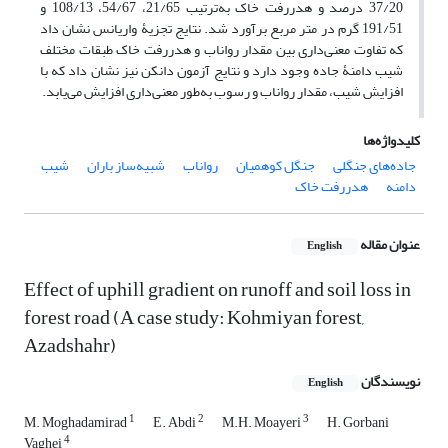
37/20 درصد و هدررفت خاک به‌ترتیب 21/65، 54/67، 108/13 و
191/51 گرم در متر مربع برآورد شد. نتایج تجزیۀ واریانس نشان داد
که تفاوت معنی‌داری بین مقدار رواناب و هدررفت خاک طبقات مختلف
شیب دامنۀ جاده وجود دارد و نتایج آزمون دانکن نیز نشان‌ داد که با
افزایش شیب، مقدار ‌رواناب و رسوب به‌طور معنی‌داری افزایش می‌یابد.
کلیدواژه‌ها
جاده‌های جنگلی
جنگل کوهمیان
رواناب
شبیه‌ساز باران
شیب
دامنه
هدررفت خاک
عنوان مقاله
English
Effect of uphill gradient on runoff and soil loss in
forest road (A case study: Kohmiyan forest,
Azadshahr)
نویسندگان
English
1
2
3
M. Moghadamirad
E. Abdi
M.H. Moayeri
H. Gorbani
4
Vaghei