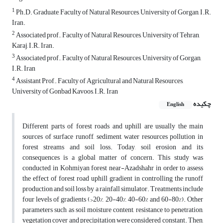
1
Ph.D. Graduate, Faculty of Natural Resources, University of Gorgan, I.R.
Iran.
2
Associated prof., Faculty of Natural Resources, University of Tehran,
Karaj, I.R. Iran.
3
Associated prof., Faculty of Natural Resources, University of Gorgan,
I.R. Iran
4
Assistant Prof., Faculty of Agricultural and Natural Resources,
University of Gonbad Kavoos, I.R. Iran
چکیده
English
Different parts of forest roads and uphill are usually the main
sources of surface runoff, sediment, water resources pollution in
forest streams and soil loss. Today, soil erosion and its
consequences is a global matter of concern. This study was
conducted in Kohmiyan forest near-Azadshahr in order to assess
the effect of forest road uphill gradient in controlling the runoff
production and soil loss by a rainfall simulator. Treatments include
four levels of gradients (>20%, 20-40%, 40-60% and 60-80%). Other
parameters such as soil moisture content, resistance to penetration,
vegetation cover and precipitation were considered constant. Then,