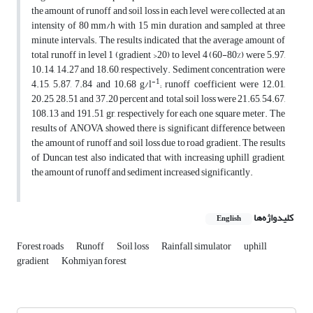
the amount of runoff and soil loss in each level were collected at an
intensity of 80 mm/h with 15 min duration and sampled at three
minute intervals. The results indicated that the average amount of
total runoff in level 1 (gradient >20) to level 4 (60-80%) were 5.97,
10.14, 14.27 and 18.60, respectively. Sediment concentration were
-1
4.15, 5.87, 7.84 and 10.68 g/l
; runoff coefficient were 12.01,
20.25, 28.51 and 37.20 percent and total soil loss were 21.65, 54.67,
108.13 and 191.51 gr, respectively for each one square meter. The
results of ANOVA showed there is significant difference between
the amount of runoff and soil loss due to road gradient. The results
of Duncan test also indicated that with increasing uphill gradient,
the amount of runoff and sediment increased significantly.
کلیدواژه‌ها
English
Forest roads
Runoff
Soil loss
Rainfall simulator
uphill
gradient
Kohmiyan forest