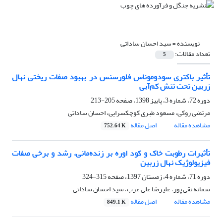
نویسنده =
سید احسان ساداتی
تعداد مقالات:
5
تأثیر باکتری سودوموناس فلورسنس در بهبود صفات ریختی نهال
زربین تحت تنش کم‌آبی
دوره 72، شماره 3، پاییز 1398، صفحه
205-213
مرتضی روکی، مسعود طبری کوچکسرایی، احسان ساداتی
مشاهده مقاله
اصل مقاله
752.64 K
تأثیرات رطوبت خاک و کود اوره بر زنده‌مانی، رشد و برخی صفات
فیزیولوژیک نهال زربین
دوره 71، شماره 4، زمستان 1397، صفحه
315-324
سمانه نقی پور، علیرضا علی عرب، سید احسان ساداتی
مشاهده مقاله
اصل مقاله
849.1 K