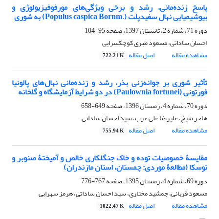
پاسخ زنده‌مانی، رشد و برخی ویژگی‌های مورفو‌فیزیولوژی و
بیوشیمیایی نهال سفیدپلت (.Populus caspica Bornm) به شوری
دوره 71، شماره 2، تابستان 1397، صفحه
95-104
احسان ساداتی، مسعود طبری کوچکسرایی
مشاهده مقاله
اصل مقاله
722.21 K
تأثیر شوری بر جوانه‌زنی بذر، رشد و زنده‌مانی نهال‌های پالونیا
فورتونی (Paulownia fortunei) در دو شرایط آزمایشگاه و گلخانه
دوره 70، شماره 4، زمستان 1396، صفحه
649-658
هاجر شیخ، علیرضا علی عرب، سید احسان ساداتی
مشاهده مقاله
اصل مقاله
755.94 K
مقایسۀ خصوصیات توده و خاک جنگلکاری خالص و آمیختۀ صنوبر و
توسکا (مطالعۀ موردی: چمستان، استان مازندران)
دوره 69، شماره 4، زمستان 1395، صفحه
767-776
مسعود قربانی، جمشید مختاری، سید احسان ساداتی، هرمز سهرابی
مشاهده مقاله
اصل مقاله
1022.47 K