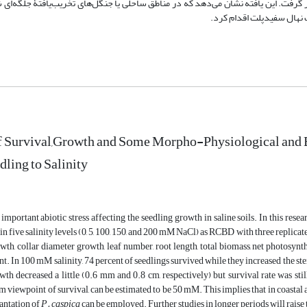
 سفیدپلت به لحاظ زنده‌مانی را 50 میلی‌مولار در نظر گرفت. این یافته نشان می‌دهد که در مناطق ساحلی یا جنگل‌های تخریب‌یافتۀ
 Survival,Growth and Some Morpho-Physiological and Bi
ling to Salinity
 important abiotic stress affecting the seedling growth in saline soils. In this resear
n five salinity levels (0, 5, 100, 150, and 200 mM NaCl) as RCBD with three replicate
owth, collar diameter growth, leaf number, root length, total biomass, net photosyn
nt. In 100 mM salinity, 74 percent of seedlings survived while they increased the 
th decreased a little (0.6 mm and 0.8 cm, respectively) but survival rate was still
om viewpoint of survival, can be estimated to be 50 mM. This implies that in coastal 
lantation of
P. caspica
can be employed. Further studies in longer periods will raise 