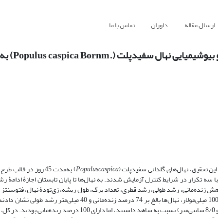
ارسال مقاله
داوران
تماس با ما
یدپلت (.Populus caspica Bornm) به شوری
ین تحقیق، نهال‌های گلدانی سفیدپلت (
Populuscaspica
) به‌مدت 45 روز در قالب
ری با نمک NaCl (0، 50، 100، 150، 200 میلی‌مولار) و با سه تکرار در شرایط کنترل آزمایش شدند. به نهال‌ها تا پایان تابستان اجازۀ 
 زنده‌مانی، رشد طولی، رشد قطری، تعداد برگ، طول ریشه، زی‌تودۀ نهال، فتوسنتز
میلی‌مولار، نهال‌ها در رویش قطری و طولی کاهش اندکی (به‌ترتیب 6/0 میلی‌متر و 8/0 سانتی‌متر) نسبت به شاهد داشتند، اما