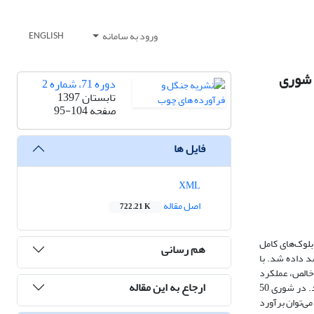
ورود به سامانه
ENGLISH
دوره 71، شماره 2
تابستان 1397
صفحه
95-104
فایل ها
XML
اصل مقاله
722.21 K
 طرح بلوک‌های کامل
هم رسانی
ادامۀ رشد داده شد. با
 خالص، عملکرد
ارجاع به این مقاله
فتوسیستمII، پتانسیل آبی و افزایش محتوای پرولین نهال می‌شود. در شوری 100 میلی‌مولار، نهال‌ها بالغ بر 74 درصد زنده‌مانی و 40 میلی‌متر رشد طولی نشان دادند. در شوری 50
 دارای 100 درصد زنده‌مانی بودند. در کل، می‌توان برآورد