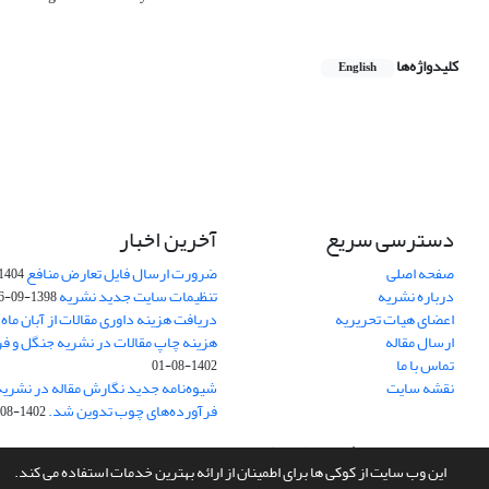
کلیدواژه‌ها
English
دسترسی سریع
آخرین اخبار
صفحه اصلی
ضرورت ارسال فایل تعارض منافع
1404-10-24
درباره نشریه
تنظیمات سایت جدید نشریه
1398-09-26
اعضای هیات تحریریه
دریافت هزینه داوری مقالات از آبان ماه 1402
ارسال مقاله
هزینه چاپ مقالات در نشریه جنگل و ف
تماس با ما
1402-08-01
نقشه سایت
شیوه‌نامه جدید نگارش مقاله در نشریه
فرآورده‌های چوب تدوین شد.
1402-08-01
سامانه مدیریت نشریات علمی.
طراحی و پیاده سازی از
سیناوب
این وب سایت از کوکی ها برای اطمینان از ارائه بهترین خدمات استفاده می کند.