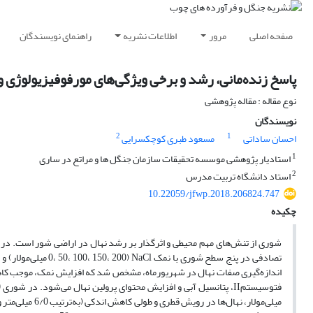
صفحه اصلی
مرور
اطلاعات نشریه
راهنمای نویسندگان
پاسخ زنده‌مانی، رشد و برخی ویژگی‌های مورفو‌فیزیولوژی و بیوشیمیایی نهال سف
نوع مقاله : مقاله پژوهشی
نویسندگان
2
1
احسان ساداتی
مسعود طبری کوچکسرایی
1
استادیار پژوهشی موسسه تحقیقات سازمان جنگل ها و مراتع در ساری
2
استاد دانشگاه تربیت مدرس
10.22059/jfwp.2018.206824.747
چکیده
شوری از تنش‌های مهم محیطی و اثرگذار بر رشد نهال در اراضی شور است. در ا
تصادفی در پنج سطح شو
اندازه‌گیری صفات نهال در شهریورماه، مشخص شد که افزایش نمک، موجب کاهش