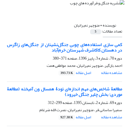
نویسنده =
منوچهر نمیرانیان
تعداد مقالات:
5
کمی سازی استفاده‌های چوبی جنگل‌نشینان از جنگل‌های زاگرس
در دهستان کاکاشرف شهرستان خرم‌آباد
دوره 70، شماره 3، پاییز 1396، صفحه
371-380
احمد بازگیر، منوچهر نمیرانیان، محمد عواطفی همت
مشاهده مقاله
اصل مقاله
393.73 K
مطالعۀ شاخص‌های مهم اندازه‌ای تودۀ همسال ون آمیخته (مطالعۀ
موردی: بخش چلیر جنگل خیرود)
دوره 69، شماره 2، تابستان 1395، صفحه
299-312
سمیرا ساسانی فر، منوچهر نمیرانیان، نصرت الله ضرغام
مشاهده مقاله
اصل مقاله
927.38 K