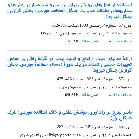
استفاده از مدل‌های رویشی برای بررسی و شبیه‌سازی روش‌ها و
سناریوهای مختلف مدیریت جنگل (مطالعه موردی: بخش گرازبن
جنگل خیرود)
دوره 67، شماره 4، زمستان 1393، صفحه
595-612
محمود بیات، منوچهر نمیرانیان، محمود زبیری، تیمو پوکالا
مشاهده مقاله
اصل مقاله
723.3 K
ارائۀ مدل‏های حجم، ارتفاع و تولید چوب در گونۀ راش بر اساس
تغییرات حجمی و تعداد در یک دورۀ نه‌ساله (مطالعۀ موردی: بخش
گرازبن جنگل خیرود)
دوره 67، شماره 3، پاییز 1393، صفحه
423-435
محمود بیات، منوچهر نمیرانیان، محمود زبیری
مشاهده مقاله
اصل مقاله
641.83 K
تاثیر تفرج بر زادآوری، پوشش علفی و خاک (مطالعه موردی: پارک
جنگلی نور)
دوره 65، شماره 3، پاییز 1391، صفحه
271-283
حمید بخشی، منوچهر نمیرانیان، مجید مخدوم، قوام‌الدین زاهدی امیری