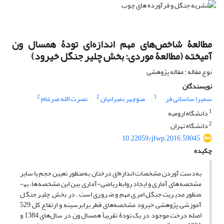
مطالعۀ شاخص‌های مهم اندازه‌ای تودۀ همسال ون
آمیخته (مطالعۀ موردی: بخش چلیر جنگل خیرود)
نوع مقاله : مقاله پژوهشی
نویسندگان
2
2
1
سمیرا ساسانی فر
منوچهر نمیرانیان
نصرت الله ضرغام
1
دانشگاه ارومیه
2
دانشگاه تهران
10.22059/jfwp.2016.59045
چکیده
به‌دست آوردن مشخصات اندازه‌ای درختان به‌منظور تعیین حجم یا سایر
مشخصه‌های آماری و ایجاد روابط ریاضی-آماری بین این مشخصه‌ها، به­
منظور مدیریت جنگل امری مهم و ضروری است. در بخش چلیر جنگل
آموزشی پژوهشی خیرود مشخصه‌های قطر برابرسینه و ارتفاع کل 529
اصله درخت موجود در یک تودۀ تقریباً همسال ون در سال‌های 1384 و