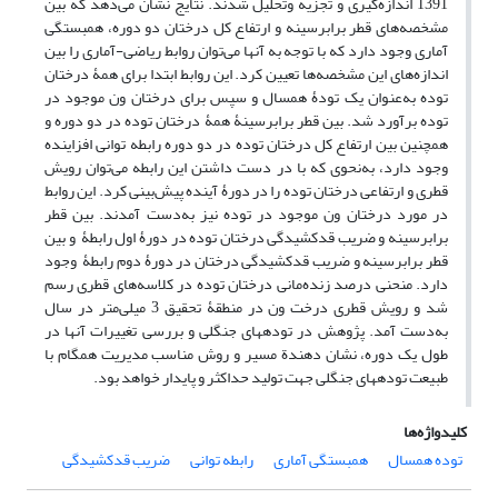
1391 اندازه‌گیری و تجزیه ‌وتحلیل شدند. نتایج نشان می‌دهد که بین
مشخصه‌های قطر برابرسینه و ارتفاع کل درختان دو دوره، همبستگی
آماری وجود دارد که با توجه به آنها می‌توان روابط ریاضی-آماری را بین
اندازه‌های این مشخصه‌ها تعیین کرد. این روابط ابتدا برای همۀ درختان
توده به‌عنوان یک تودۀ همسال و سپس برای درختان ون موجود در
توده برآورد شد. بین قطر برابرسینۀ همۀ درختان توده در دو دوره و
همچنین بین ارتفاع کل درختان توده در دو دوره رابطه توانی افزاینده
وجود دارد، به‌نحوی که با در دست داشتن این رابطه می‌توان رویش
قطری و ارتفاعی درختان توده را در دورۀ آینده پیش‌بینی کرد. این روابط
در مورد درختان ون موجود در توده نیز به‌دست آمدند. بین قطر
برابرسینه و ضریب قدکشیدگی درختان توده در دورۀ اول رابطۀ و بین
قطر برابرسینه و ضریب قدکشیدگی درختان در دورۀ دوم رابطۀ وجود
دارد. منحنی درصد زنده‌مانی درختان توده در کلاسه‌های قطری رسم
شد و رویش قطری درخت ون در منطقۀ تحقیق 3 میلی‌متر در سال
به‌دست آمد. پژوهش در توده­های جنگلی و بررسی تغییرات آنها در
طول یک دوره، نشان دهندة مسیر و روش مناسب مدیریت همگام با
طبیعت توده­های جنگلی جهت تولید حداکثر و پایدار خواهد بود.
کلیدواژه‌ها
توده همسال
همبستگی آماری
رابطه توانی
ضریب قدکشیدگی