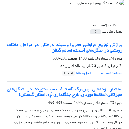
کلیدواژه‌ها =
قطر
تعداد مقالات:
3
برازش توزیع فراوانی قطربرابرسینه درختان در مراحل مختلف
رویشی در جنگل‌های آمیخته اسالم گیلان
دوره 74، شماره 3، پاییز 1400، صفحه
291-300
اکبر میغی، کامبیز آبکنار، بیت اله امان زاده
مشاهده مقاله
اصل مقاله
1.12 M
ساختار توده‌های پهن‌برگ آمیختۀ دست‌نخورده در جنگل‌های
هیرکانی (مطالعۀ موردی: طرح جنگلداری لُوِه، استان گلستان)
دوره 73، شماره 4، زمستان 1399، صفحه
439-453
خسرو ثاقب طالبی، پژمان پرهیزکار، مجید حسنی، مهدی پورهاشمی، سید
زیدالله میرکاظمی، اسدالله کریمی دوست، محمد کریم مقصودلو، حسین
قربانی، محمد مرتضوی، محمود سیدی، صبورا ره‌انجام، فاطمه رفیعی جزی،
سیده سارا نورالهی