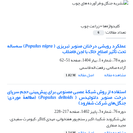
کلیدواژه‌ها =
زراعت چوب
تعداد مقالات:
6
عملکرد رویشی درختان صنوبر تبریزی (
Populus nigra
) سه‌ساله
تحت تأثیر اصلاح خاک با لجن فاضلاب
دوره 78، شماره 1، بهار 1404، صفحه
51-62
آزاده صالحی، رفعت اله قاسمی
مشاهده مقاله
اصل مقاله
1.02 M
استفاده از روش شبکة عصبی مصنوعی برای پیش‌بینی حجم سرپای
درخت صنوبر دلتوئیدس (
Populus deltoids
) (مطالعة موردی:
جنگل‌های شرکت شفارود)
دوره 76، شماره 3، پاییز 1402، صفحه
217-228
علی شکروند شکیبا، اکبر رستم پور هفتخوانی، مهدی کلاگر، کیومرث سفیدی،
مجید صفاری
مشاهده مقاله
اصل مقاله