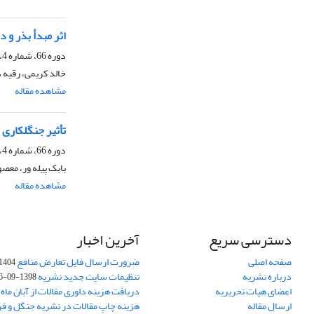
اثر مبدأ بذر و درخت ما
دوره 66، شماره 4، زمستان 1392، صفحه
خالد کریمی، رقیه ذ
مشاهده مقاله
تأثیر جنگل‏کاری 
دوره 66، شماره 4، زمستان 1392، صفحه
بابک پیله ور، معص
مشاهده مقاله
دسترسی سریع
آخرین اخبار
صفحه اصلی
ضرورت ارسال فایل تعارض منافع
1404-10-24
درباره نشریه
تنظیمات سایت جدید نشریه
1398-09-26
اعضای هیات تحریریه
دریافت هزینه داوری مقالات از آبان ماه 1402
ارسال مقاله
هزینه چاپ مقالات در نشریه جنگل و ف