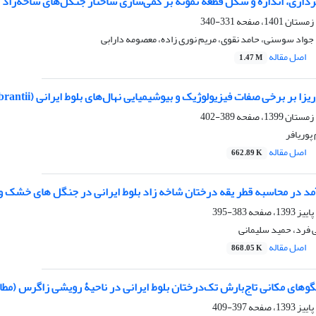
ی، اندازه و شکل قطعه نمونه بر کمی‌سازی ساختار جنگل‌های شاخه‌زاد بلوط (us brantii Lindl
331-340
جواد سوسنی، حامد نقوی، مریم نوری زاده، معصومه دارابی
اصل مقاله
1.47 M
ر برخی صفات فیزیولوژیک و بیوشیمیایی نهال‌های بلوط ایرانی (Quercus brantii) تحت شرایط تنش خشکی
389-402
 پوریافر
اصل مقاله
662.89 K
مد در محاسبه قطر یقه درختان شاخه‏ زاد بلوط ایرانی در جنگل‏ های خشک 
383-395
فرد، حمید سلیمانی
اصل مقاله
868.05 K
لگوهای مکانی تاج‌بارش تک‌درختان بلوط ایرانی در ناحیۀ رویشی زاگرس (مطال
397-409