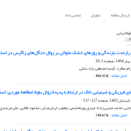
ارسال مقاله
داوران
تماس با ما
لوط ایرانی
1
درازمدت بارندگی و روزهای خشک متوالی بر زوال جنگل‌های زاگرس در استان
1-10
ام عطارد، کیمیا مصطفی نژاد نشلی
اصل مقاله
866.43 K
فیزیکی و شیمیایی خاک در ارتباط با پدیدة زوال بلوط (مطالعة موردی: است
127-137
انی، محمد متینی زاده، مهدی پورهاشمی، یعقوب ایران‌منش، محمود طالبی، علی مرشدی
اصل مقاله
740.67 K