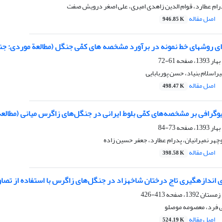
درام عطارد، قوام الدین زاهدی امیری، علی اصغر درویش صفت
اصل مقاله
946.85 K
ی روش‏های خط نمونه در برآورد مشخصه ‏های کمّی جنگل (مطالعة موردی: جنگل
61-72
یراسلام بنیاد، حسن پوربابایی
اصل مقاله
498.47 K
یوگرافی بر مشخصه‌های کمّی بلوط ایرانی در جنگل‌های زاگرس میانی (مطالعة 
73-84
ر نمیرانیان، پدرام عطارد، جعفر حسین زاده
اصل مقاله
398.58 K
ندازه‏گیری تاج درختان شاخه‏زاد در جنگل‌های زاگرس با استفاده از تصاویر هوایی 
413-426
 فرد، معصومه موصلو
اصل مقاله
524.19 K