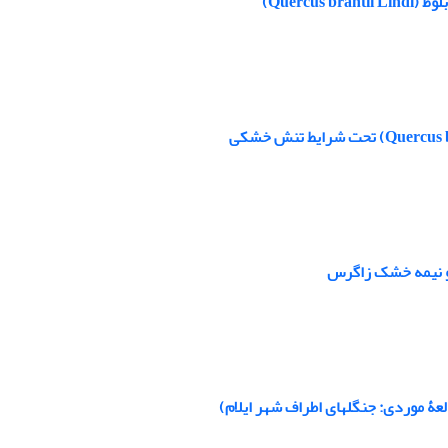
Querc)
و نیمه‏‏ خشک زاگرس
عۀ موردی: جنگل‏های اطراف شهر ایلام)