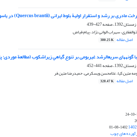
دری بر رشد و استقرار اولیة بلوط ایرانی (Quercus brantii) در یاسوج
427-439
والفقاری، سهراب الوانی نژاد، پیام فیاض
اصل مقاله
380.25 K
با گونه‏‏‏‏های سریع‏الرشد غیربومی بر تنوع گیاهیِ زیراشکوب (مطالعة موردی
441-452
ومه متین کیا، غلامحسن ویسکرمی، حمیدرضا متین فر
اصل مقاله
328.47 K
1402-08-01
رآورده های چوب