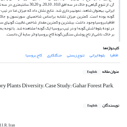
آن، از تنوع گیاهی و خاک در س
گونه بوده است. کمترین میزان تشابه بر‌اساس شاخص‏‏های سورنسون و جاکارد 
اقاقیاـ‌بروسیا وجود داشت. بیشترین و کمترین مقدار شاخص غالبیت گونه‏‏ای سیم
بر خاک، ناشی از تاج پوشش سنگین گونة کاج بروسیا و اثر سایة آن دانست.
کلیدواژه‌ها
اقاقیا
بلوط ایرانی
تنوع زیستی
جنگل‏کاری
کاج بروسیا
عنوان مقاله
English
ry Plants Diversity; Case Study: Gahar Forest Park,
نویسندگان
English
 I.R. Iran