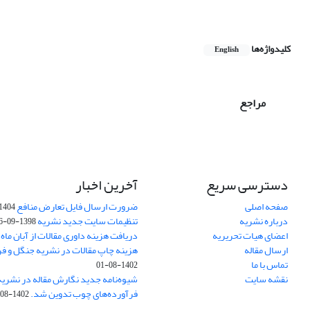
کلیدواژه‌ها
English
مراجع
دسترسی سریع
آخرین اخبار
صفحه اصلی
ضرورت ارسال فایل تعارض منافع
1404-10-24
درباره نشریه
تنظیمات سایت جدید نشریه
1398-09-26
اعضای هیات تحریریه
دریافت هزینه داوری مقالات از آبان ماه 1402
ارسال مقاله
هزینه چاپ مقالات در نشریه جنگل و ف
تماس با ما
1402-08-01
نقشه سایت
شیوه‌نامه جدید نگارش مقاله در نشریه
فرآورده‌های چوب تدوین شد.
1402-08-01