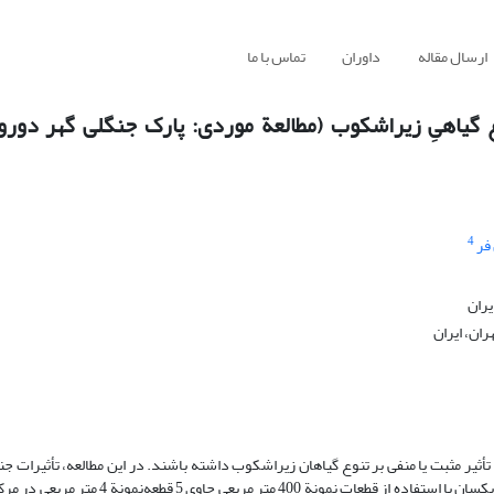
ارسال مقاله
داوران
تماس با ما
 تنوع گیاهیِ زیراشکوب (مطالعة موردی: پارک جنگلی گهر دور
4
فر
یران
ان، ایران
د تأثیر مثبت یا منفی بر تنوع گیا‏‏هان زیر‌اشکوب داشته باشند. در‏ این مطالعه، تأثیرات جن
کاج بروسیا بر تنوع گیاهی زیر‌اشکوب بررسی شد. بدین‌منظور، در شکل زمین یکسان با استفاده از