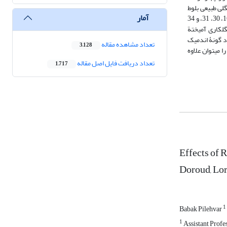
ودة جنگلی طبیعی بلوط
آمار
ایرانی، به‏عنوان شاهد، نمونه‏‏برداری شد. نتایج نشان داد که میزان غنا در تیپ جنگل‏‏کاری کاج بروسیا، آمیختة اقاقیا و بروسیا، اقاقیا، و تودة بلوط‏ ایرانی به‌ترتیب برابر 16، 30، 31، و 34
ل‏کاری آمیختة
 گونۀ ‏‏اندمیک
تعداد مشاهده مقاله
3,128
یرات در تنوع گیا‏‏هان زیراشکوب را می‏‏توان علاوه
تعداد دریافت فایل اصل مقاله
1,717
Effects of 
Doroud, Lor
1
Babak Pilehvar
1
Assistant Profes