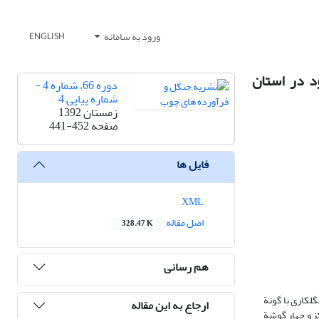
ورود به سامانه
ENGLISH
ود در استان
دوره 66، شماره 4 -
شماره پیاپی 4
زمستان 1392
صفحه
441-452
فایل ها
XML
اصل مقاله
328.47 K
هم رسانی
گل‏کاری با گونة
ارجاع به این مقاله
 قطعات نمونة 400 متر مربعی حاوی 5 قطعه‌نمونة 4 متر مربعی در مرکز و چهار گوشة