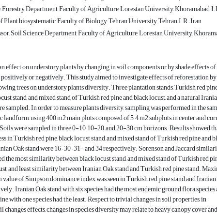
 Forestry Department, Faculty of Agriculture, Lorestan University, Khoramabad, I.
 Plant biosystematic, Faculty of Biology, Tehran University, Tehran, I.R. Iran
sor, Soil Science Department, Faculty of Agriculture, Lorestan University, Khorama
an effect on understory plants by changing in soil components or by shade effects of
positively or negatively. This study aimed to investigate effects of reforestation by
rowing trees on understory plants diversity. Three plantation stands, Turkish red pin
ocust stand, and mixed stand of Turkish red pine and black locust, and a natural Irani
e sampled. In order to measure plants diversity, sampling was performed in the sa
 landform, using 400 m2 main plots composed of 5, 4 m2 subplots in center and cor
 Soils were sampled in three 0-10, 10-20, and 20-30 cm horizons. Results showed th
ess in Turkish red pine, black locust stand, and mixed stand of Turkish red pine and b
ranian Oak stand were 16 – 30 – 31- and 34 respectively. Sorenson and Jaccard similar
d the most similarity between black locust stand, and mixed stand of Turkish red pi
ust, and least similarity between Iranian Oak stand and Turkish red pine stand. Ma
value of Simpson dominance index was seen in Turkish red pine stand and Irania
ively. Iranian Oak stand with six species had the most endemic ground flora species
ne with one species had the least. Respect to trivial changes in soil properties, in
oil changes effects, changes in species diversity may relate to heavy canopy cover an