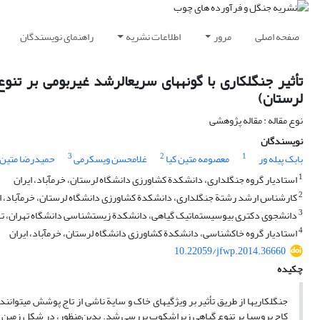
صفحه اصلی
مرور
اطلاعات نشریه
راهنمای نویسندگان
تأثیر جنگل‏کاری با گونه‏‏‏‏های سریع‏الرشد غیربومی بر
لرستان)
نوع مقاله : مقاله پژوهشی
نویسندگان
3
2
1
بابک پیله ور
معصومه متین کیا
غلامحسن ویسکرمی
حمیدرضا متین 
1
استادیار گروه جنگل‏داری، دانشکدة کشاورزی دانشگاه لرستان، خرم‏آباد، ایران
2
کارشناس ارشد رشتة جنگل‏داری، دانشکدة کشاورزی دانشگاه لرستان، خرم‏آباد، ا
3
دانشجوی دکتری بیوسیستماتیک گیاهی، دانشکدة زیست‏شناسی دانشگاه تهران، تهر
4
استادیار گروه خاک‏شناسی، دانشکدة کشاورزی دانشگاه لرستان، خرم‏آباد، ایران
10.22059/jfwp.2014.36660
چکیده
جنگل‏کاری‏‏ها از طریق تأثیر بر ویژگی‏‏های خاک و سایة ناشی از تاج پوشش می‏‏توانن