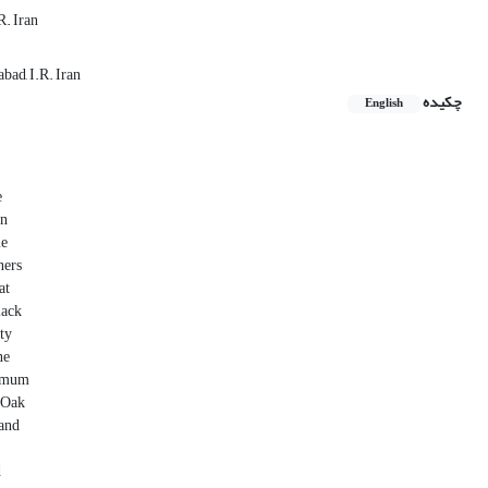
R. Iran
bad, I.R. Iran
چکیده
English
e
an
me
ners
at
lack
ity
ne
ximum
n Oak
 and
d