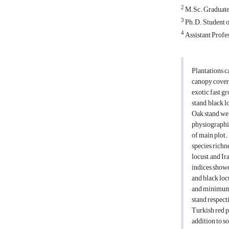
2
M.Sc. Graduate,
3
Ph.D. Student of
4
Assistant Profes
Plantations c
canopy cover 
exotic fast g
stand, black l
Oak stand wer
physiographic
of main plot.
species richn
locust, and I
indices showe
and black loc
and minimum 
stand respect
Turkish red pi
addition to s