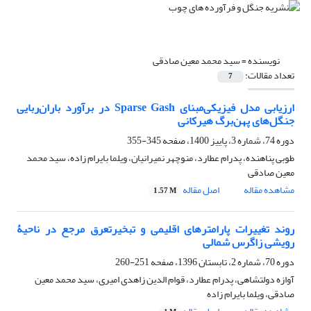
نویسنده =
سید محمد معین صادقی
تعداد مقالات:
7
ارزیابی مدل فیزیکی‌مبنای Sparse Gash در برآورد باران‌ربایی
جنگل‌های پهن‌برگ هیرکانی
دوره 74، شماره 3، پاییز 1400، صفحه
345-355
طوبی پناهنده، پدرام عطارد، منوچهر نمیرانیان، ویلما بایرام زاده، سید محمد
معین صادقی
مشاهده مقاله
اصل مقاله
1.57 M
روند تغییرات پارامترهای اقلیمی و تبخیرتعرق مرجع در ناحیۀ
رویشی زاگرس شمالی
دوره 70، شماره 2، تابستان 1396، صفحه
251-260
آوازه دولتشاهی، پدرام عطارد، قوام الدین زاهدی امیری، سید محمد معین
صادقی، ویلما بایرام زاده