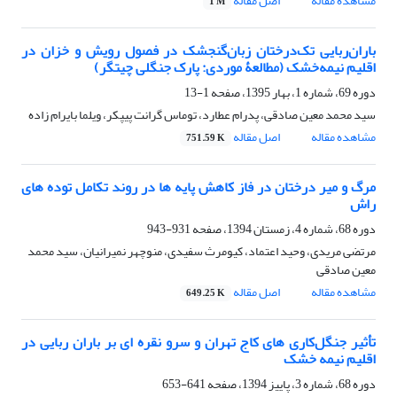
مشاهده مقاله
اصل مقاله
1 M
باران‌ربایی تک‌درختان زبان‌گنجشک در فصول رویش و خزان در
اقلیم نیمه‌خشک (مطالعۀ موردی: پارک جنگلی چیتگر)
دوره 69، شماره 1، بهار 1395، صفحه
1-13
سید محمد معین صادقی، پدرام عطارد، توماس گرانت پیپکر، ویلما بایرام زاده
مشاهده مقاله
اصل مقاله
751.59 K
مرگ و میر درختان در فاز کاهش پایه ها در روند تکامل توده های
راش
دوره 68، شماره 4، زمستان 1394، صفحه
931-943
مرتضی مریدی، وحید اعتماد، کیومرث سفیدی، منوچهر نمیرانیان، سید محمد
معین صادقی
مشاهده مقاله
اصل مقاله
649.25 K
تأثیر جنگل‌کاری‏ های کاج تهران و سرو نقره ‏ای بر باران ‏ربایی در
اقلیم نیمه‏ خشک
دوره 68، شماره 3، پاییز 1394، صفحه
641-653