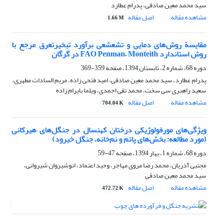
سید محمد معین صادقی، پدرام عطارد
مشاهده مقاله
اصل مقاله
1.66 M
مقایسة روش‌های دمایی و تشعشعی برآورد تبخیرتعرق مرجع با
روش استاندارد FAO Penman– Monteith در گرگان
دوره 68، شماره 2، تابستان 1394، صفحه
359-369
پدرام عطارد، سید محمد معین صادقی، امید فتحی زاده، مریم السادات مطهری،
سعید راهبری سی سخت، محمد تقی احمدی، ویلما بایرام زاده
مشاهده مقاله
اصل مقاله
704.04 K
ویژگی‌های مورفولوژیکی درختان کهنسال در جنگل‌های هیرکانی
(مورد مطالعه: بخش‌های پاتم و نم‌خانه، جنگل خیرود)
دوره 68، شماره 1، بهار 1394، صفحه
47-59
مجتبی آذریان، محمد رضا مروی مهاجر، وحید اعتماد، انوشیروان شیروانی،
سید محمد معین صادقی
مشاهده مقاله
اصل مقاله
472.72 K