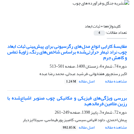
کلیدواژه‌ها =
ثبات ابعاد
تعداد مقالات:
4
مقایسۀ کارایی انواع مدل‌های رگرسیونی برای پیش‌بینی ثبات ابعاد
چوب نراد تیمار حرارتی‌شده بر‌اساس شاخص‌های رنگ، زاویۀ تماس
و کاهش جرم
دوره 74، شماره 4، زمستان 1400، صفحه
501-513
اکبر رستم پور هفتخوانی، فرشید عبدلی، محمد رضا عبده
مشاهده مقاله
اصل مقاله
1.24 M
بررسی ویژگی‌های فیزیکی و مکانیکی چوب صنوبر اشباع‌شده با
رزین ملامین فرمالدهید
دوره 72، شماره 3، پاییز 1398، صفحه
249-261
پیمان احمدی، داود افهامی سیسی، کامبیز پورطهماسی، سهیلا ایزدیار
مشاهده مقاله
اصل مقاله
992.05 K