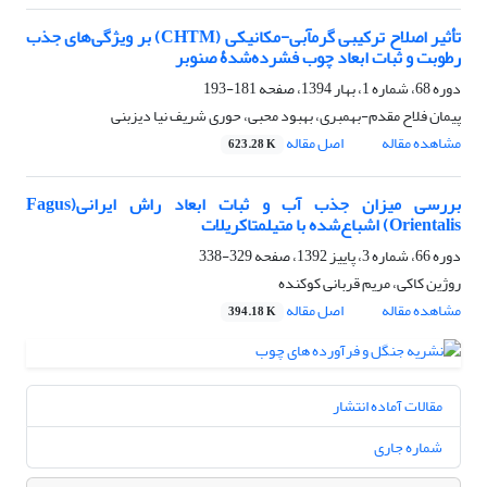
تأثیر اصلاح ترکیبی گرمآبی-مکانیکی (CHTM) بر ویژگی‌های جذب
رطوبت و ثبات ابعاد چوب فشرده‌‌شدۀ صنوبر
دوره 68، شماره 1، بهار 1394، صفحه
181-193
پیمان فلاح مقدم-بهمبری، بهبود محبی، حوری شریف نیا دیزبنی
مشاهده مقاله
اصل مقاله
623.28 K
بررسی میزان جذب آب و ثبات ابعاد راش ایرانی(Fagus
Orientalis) اشباع‌شده با متیل‏متاکریلات
دوره 66، شماره 3، پاییز 1392، صفحه
329-338
روژین کاکی، مریم قربانی کوکنده
مشاهده مقاله
اصل مقاله
394.18 K
مقالات آماده انتشار
شماره جاری