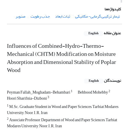
کلیدواژه‌ها
تیمار ترکیبی گرمابی- مکانیکی
ثبات ابعاد
جذب رطوبت
صنوبر
عنوان مقاله
English
Influences of Combined-Hydro-Thermo-
Mechanical (CHTM) Modification on Moisture
Absorption and Dimensional Stability of Poplar
Wood
نویسندگان
English
1
2
Peyman Fallah_Moghadam-Behambari
Behbood Mohebby
3
Hoori Sharifnia-Dizboni
1
M.Sc. Graduate Student in Wood and Paper Sciences, Tarbiat Modares
University, Noor, I.R. Iran
2
Associate Professor, Department of Wood and Paper Sciences, Tarbiat
Modares University, Noor, I.R. Iran