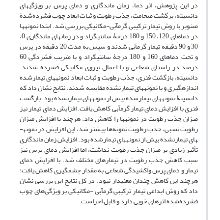
در این پژوهش، اثر دما، زمان ماندگاری و دمای پرس بر ویژگی­های
دانسیته، برگشت ضخامت، جذب رطوبت و ثبات ابعاد چوب فشرده‌شدۀ
صنوبر با روش تیمار ترکیبی گرمآبی-مکانیکی بررسی شد. ابتدا نمونه­ها
در دماهای 120، 150 و 180 درجۀ سانتی­گراد و در زمان­های ماندگاری 0،
30 و 90 دقیقه تیمار گرمآبی شدند و سپس به مدت 20 دقیقه در پرس
و تحت دماهای 160 و 180 درجۀ سانتی­گراد و با ضریب فشردگی 60
درصد در راستای شعاعی و با اعمال نیروی مکانیکی فشرده شدند.
دانسیته، بازگشت فنری، جذب رطوبت و ثبات ابعاد نمونه­های تیمارشده
اندازه­گیری و با نمونه­های تیمارنشده مقایسه شدند. نتایج نشان داد که
دانسیتۀ­ نمونه­های تیمارشده بیش از نمونه­های تیمارنشده بود. بازگشت
فنری با افزایش دمای تیمار گرمآبی کاهش یافت. افزایش دمای تیمار نیز
میزان جذب رطوبت در نمونه­ها ­را کاهش داد. هرچند با افزایش میزان
رطوبت نسبی، جذب رطوبت نمونه‌ها بیشتر شد، این افزایش در نمونه­
های تیمارنشده بیش از نمونه­های تیمار‌شده بود. افزایش زمان ماندگاری
تأثیر زیادی بر میزان جذب رطوبت نداشت، اما افزایش دمای پرس نیز
سبب کاهش جذب رطوبت در تیمار­های مختلف شد. با افزایش دمای
تیمار و دمای پرس واکشیدگی شعاعی به مقدار چشمگیری کاهش یافت؛
هرچند این کاهش چندان معنی­دار نبود. در کل نتایج این بررسی نشان
داد که روش ابداعی تیمار ترکیبی گرمآبی -مکانیکی بر ویژگی‌های چوب
فشرده‌شده اثرهای خوبی دارد و قابل اجراست.