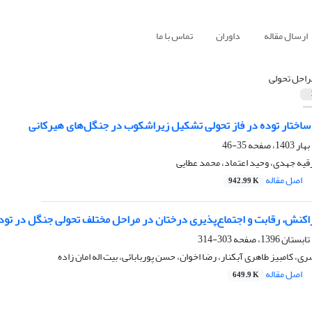
ارسال مقاله
داوران
تماس با ما
راحل تحولی
ساختار توده در فاز تحولی تشکیل زیراشکوب در جنگل‌های هیرکانی
35-46
یه جهدی، وحید اعتماد، محمد عطایی
اصل مقاله
942.99 K
اکنش، رقابت و اجتماع‌پذیری درختان در مراحل مختلف تحولی جنگل در توده
303-314
ری، کامبیز طاهری آبکنار، رضا اخوان، حسن پوربابائی، بیت اله امان زاده
اصل مقاله
649.9 K