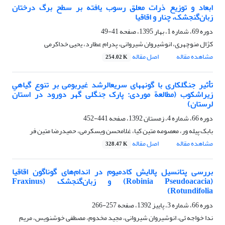
ابعاد و توزیع ذرات معلق رسوب یافته بر سطح برگ درختان
زبان‌گنجشک، چنار و اقاقیا
دوره 69، شماره 1، بهار 1395، صفحه
41-49
کژال منوچهری، انوشیروان شیروانی، پدرام عطارد، یحیی خداکرمی
مشاهده مقاله
اصل مقاله
254.02 K
تأثیر جنگل‏کاری با گونه‏‏‏‏های سریع‏الرشد غیربومی بر تنوع گیاهیِ
زیراشکوب (مطالعة موردی: پارک جنگلی گهر دورود در استان
لرستان)
دوره 66، شماره 4، زمستان 1392، صفحه
441-452
بابک پیله ور، معصومه متین کیا، غلامحسن ویسکرمی، حمیدرضا متین فر
مشاهده مقاله
اصل مقاله
328.47 K
بررسی پتانسیل پالایش کادمیوم در اندام‌‌‌های گوناگون اقاقیا
(Robinia Pseudoacacia) و زبان‌‌گنجشک (Fraxinus
Rotundifolia)
دوره 66، شماره 3، پاییز 1392، صفحه
257-266
ندا خواجه ئی، انوشیروان شیروانی، مجید مخدوم، مصطفی خوشنویس، مریم