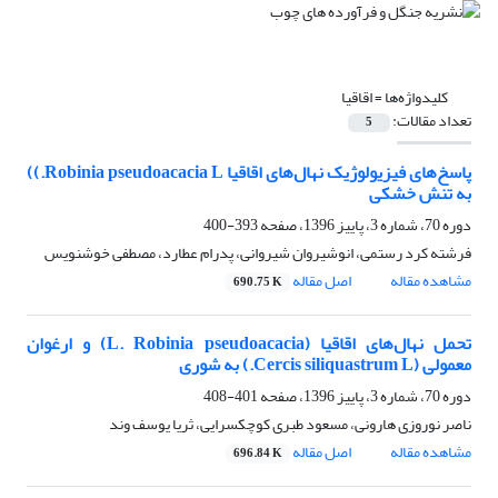
کلیدواژه‌ها =
اقاقیا
تعداد مقالات:
5
پاسخ‌های فیزیولوژیک نهال‌های اقاقیا Robinia pseudoacacia L.))
به تنش خشکی
دوره 70، شماره 3، پاییز 1396، صفحه
393-400
فرشته کرد رستمی، انوشیروان شیروانی، پدرام عطارد، مصطفی خوشنویس
مشاهده مقاله
اصل مقاله
690.75 K
تحمل نهال‌های اقاقیا (L. Robinia pseudoacacia) و ارغوان
معمولی (Cercis siliquastrum L.) به شوری
دوره 70، شماره 3، پاییز 1396، صفحه
401-408
ناصر نوروزی هارونی، مسعود طبری کوچکسرایی، ثریا یوسف وند
مشاهده مقاله
اصل مقاله
696.84 K