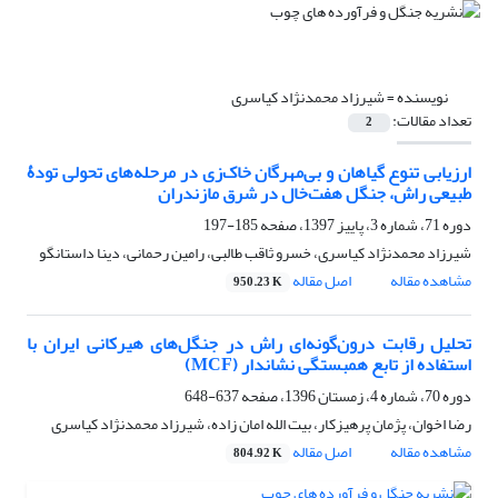
نویسنده =
شیرزاد محمدنژاد کیاسری
تعداد مقالات:
2
ارزیابی تنوع گیاهان و بی‌مهرگان خاک‌زی در مرحله‌های تحولی تودۀ
طبیعی راش، جنگل هفت‌خال در شرق مازندران
دوره 71، شماره 3، پاییز 1397، صفحه
185-197
شیرزاد محمدنژاد کیاسری، خسرو ثاقب طالبی، رامین رحمانی، دینا داستانگو
مشاهده مقاله
اصل مقاله
950.23 K
تحلیل رقابت درون‌گونه‌ای راش در جنگل‌های هیرکانی ایران با
استفاده از تابع همبستگی نشاندار (MCF)
دوره 70، شماره 4، زمستان 1396، صفحه
637-648
رضا اخوان، پژمان پرهیزکار، بیت الله امان زاده، شیرزاد محمدنژاد کیاسری
مشاهده مقاله
اصل مقاله
804.92 K