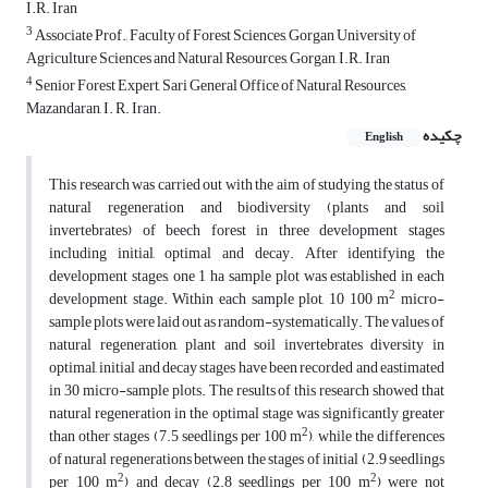
I.R. Iran
3
Associate Prof., Faculty of Forest Sciences, Gorgan University of
Agriculture Sciences and Natural Resources, Gorgan, I.R. Iran
4
Senior Forest Expert, Sari General Office of Natural Resources,
Mazandaran, I. R. Iran.
چکیده
English
This research was carried out with the aim of studying the status of
natural regeneration and biodiversity (plants and soil
invertebrates) of beech forest in three development stages
including initial, optimal and decay. After identifying the
development stages, one 1 ha sample plot was established in each
2
development stage. Within each sample plot, 10 100 m
micro-
sample plots were laid out as random-systematically. The values of
natural regeneration, plant and soil invertebrates diversity in
optimal, initial and decay stages have been recorded and eastimated
in 30 micro-sample plots. The results of this research showed that
natural regeneration in the optimal stage was significantly greater
2
than other stages (7.5 seedlings per 100 m
), while the differences
of natural regenerations between the stages of initial (2.9 seedlings
2
2
per 100 m
) and decay (2.8 seedlings per 100 m
) were not