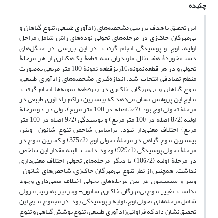
چکیده
این تحقیق با هدف بررسی مشخصه‌های زادآوری طبیعی، تنوع گیاهان و
بی‌مهرگان خاک‌زی در مرحله‌های تحولی توده‌های راش شامل مراحل
اولیه، اوج و پوسیدگی انجام گرفت. در این بررسی در جنگل‌های
دست‌نخوردۀ هفت‌خال مازندران سه قطعۀ یک‌هکتاری از هر مرحلۀ
تحولی و در هر قطعه نمونه،10ریز‌قطعه نمونۀ 100 متر مربعی به‌صورت
منظم تصادفی انتخاب شد. اندازه‌گیری مشخصه‌های زادآوری طبیعی،
تنوع گیاهان و بی‌مهرگان خاک‌زی در ریز‌قطعه نمونه‌ها انجام گرفت.
نتایج این پژوهش نشان می‌دهد که بیشترین تراکم زادآوری طبیعی در
مرحلۀ تحولی اوج بود (5/7 اصله در 100 متر مربع)، ولی در دو مرحلۀ
اولیه (8/2 اصله در 100 متر مربع) و پوسیدگی (9/2 اصله در 100 متر
مربع) اختلاف معنی‌دار نبود. براساس شاخص تنوع شانون- وینر،
بیشترین تنوع گیاهی در مرحلۀ تحولی اوج (375/2) و کمترین تنوع در
مرحلۀ تحولی پوسیدگی (929/1) وجود داشت. البته مقدار این شاخص
در مرحلۀ اولیه (106/2) با دیگر مرحله‌های تحولی اختلاف معنی‌داری
نداشت. همچنین از نظر تنوع بی‌مهرگان خاک‌زی، شاخص‌های شانون-
وینر و سیمپسون در بین مرحله‌های تحولی اختلاف معنی‌داری وجود
نداشت. تغییر تنوع بی‌مهرگان خاک‌زی شانون- وینر نیز به‌ترتیب نزولی
شامل مرحله‌های تحولی اوج، اولیه و پوسیدگی بود. در مجموع نتایج این
تحقیق نشان داد که فراوانی زادآوری طبیعی، تنوع پوشش گیاهی و تنوع