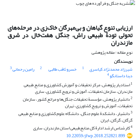
ارزیابی تنوع گیاهان و بی‌مهرگان خاک‌زی در مرحله‌های
تحولی تودۀ طبیعی راش، جنگل هفت‌خال در شرق
مازندران
نوع مقاله : مقاله پژوهشی
نویسندگان
3
2
1
شیرزاد محمدنژاد کیاسری
خسرو ثاقب طالبی
رامین رحمانی
4
دینا داستانگو
1
استادیار پژوهش، مرکز تحقیقات و آموزش کشاورزی و منابع طبیعی
مازندران، سازمان تحقیقات، آموزش و ترویج کشاورزی، ساری
2
دانشیار پژوهش، مؤسسۀ تحقیقات جنگل‌ها و مراتع کشور، سازمان
تحقیقات، آموزش و ترویج کشاورزی، تهران
3
دانشیار، دانشکدۀ علوم جنگل، دانشگاه علوم کشاورزی و منابع طبیعی
گرگان، گرگان، ایران
4
کارشناس ارشد ادارۀ کل منابع‌طبیعی استان مازندران، ساری
10.22059/jfwp.2018.252821.899