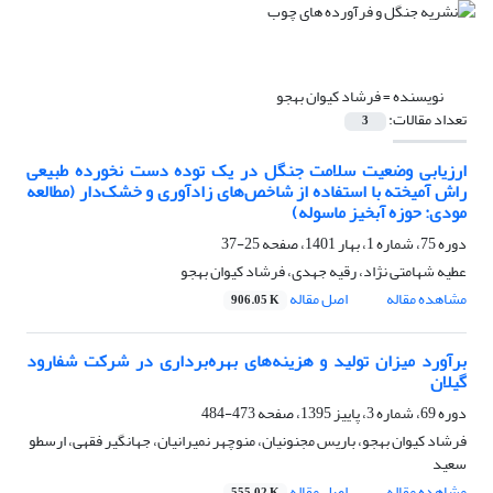
نویسنده =
فرشاد کیوان بهجو
تعداد مقالات:
3
ارزیابی وضعیت سلامت جنگل در یک توده دست ‌نخورده طبیعی
راش آمیخته با استفاده از شاخص‌های زادآوری و خشک‌دار (مطالعه
مودی: حوزه آبخیز ماسوله)
دوره 75، شماره 1، بهار 1401، صفحه
25-37
عطیه شهامتی نژاد، رقیه جهدی، فرشاد کیوان بهجو
مشاهده مقاله
اصل مقاله
906.05 K
برآورد میزان تولید و هزینه‌های بهره‌برداری در شرکت شفارود
گیلان
دوره 69، شماره 3، پاییز 1395، صفحه
473-484
فرشاد کیوان بهجو، باریس مجنونیان، منوچهر نمیرانیان، جهانگیر فقهی، ارسطو
سعید
مشاهده مقاله
اصل مقاله