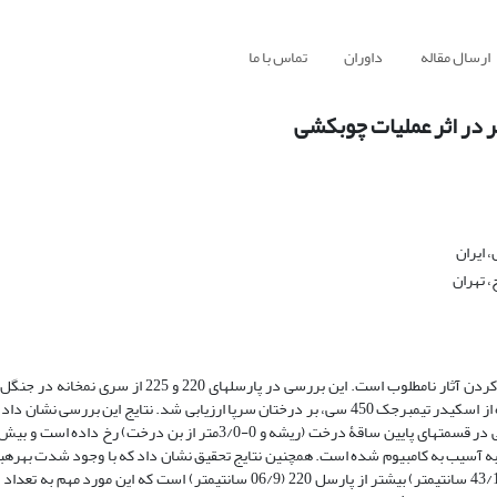
ارسال مقاله
داوران
تماس با ما
ر در اثر عملیات چوبکشی
 ایران
، تهران
عملیات بهره‌برداری جنگل نظام مهندسی با هدف بیشینه‌کردن کارایی و کمینه‌کردن آثار نامطلوب است. این بررس
نوشهر انجام شد. در این بررسی، خسارات ناشی از عملیات چوبکشی با استفاده از اسکیدر تیمبرجک 450 سی، بر درختان سرپا ارزیابی شد. نتایج ا
ی‏متر مربع دارند، ولی 57 درصد از زخم‏ها منجر به آسیب به کامبیوم شده است. همچنین نتایج تحقیق نشان داد که با وجود شدت
پارسل 225 در مقایسه با پارسل 220، میانگین عرض زخم‏ها در پارسل 225 (43/10 سانتی‏متر) بیشتر از پارسل 220 (06/9 سانتی‏متر) اس