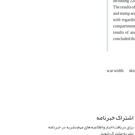
including 22
The results o
and stump are
with regardi
compartment 2
results of a
concluded tha
scar width
ski
اشتراک خبرنامه
برای دریافت اخبار و اطلاعیه های مهم نشریه در خبرنامه
نشریه مشترک شوید.