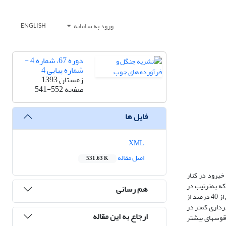
ورود به سامانه
ENGLISH
دوره 67، شماره 4 -
شماره پیاپی 4
زمستان 1393
صفحه
541-552
فایل ها
XML
اصل مقاله
531.63 K
ی در پارسل‏های 220 و 225 از سری نمخانه در جنگل خیرود در کنار
ین بررسی نشان داد که به‌ترتیب در
هم رسانی
دو پارسل 220 و 225، 6/80 درصد و 7/72 درصد از آسیب‏های حاصل از چوبکشی در قسمت‏های پایین ساقۀ درخت (ریشه و 0-3/0متر از بن درخت) رخ داده است و بیش از 40 درصد از
 بهره‏برداری کمتر در
ارجاع به این مقاله
ت که این مورد‌ مهم به تعداد قوس‏های بیشتر