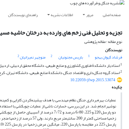
صفحه اصلی
مرور
اطلاعات نشریه
راهنمای نویسندگان
تجزیه و تحلیل فنی زخم های وارده به درختان حاشیه مسی
نوع مقاله : مقاله پژوهشی
نویسندگان
2
2
1
فرشاد کیوان بهجو
باریس مجنونیان
منوچهر نمیرانیان
1
استادیار دانشکدۀ فناوری کشاورزی و منابع طبیعی، دانشگاه محقق اردبیلی، اردبیل،
2
استاد گروه جنگل‌داری و اقتصاد جنگل دانشکدۀ منابع طبیعی، دانشگاه تهران، کرج
10.22059/jfwp.2015.53074
چکیده
زخم‏ها مساحتی کمتر از 200 سانت