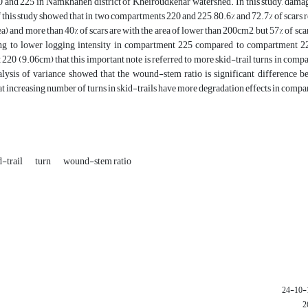
0 and 225 in Namkhaneh district of Kheiroudkenar watershed. In this study, dama
f this study showed that in two compartments 220 and 225, 80.6% and 72.7% of scars r
a) and more than 40% of scars are with the area of lower than 200cm2, but 57% of 
ng to lower logging intensity in compartment 225 compared to compartment 220
20 (9.06cm) that this important note is referred to more skid-trail turns in com
nalysis of variance showed that the wound-stem ratio is significant difference 
t increasing number of turns in skid-trails have more degradation effects in compar
d-trail
turn
wound-stem ratio