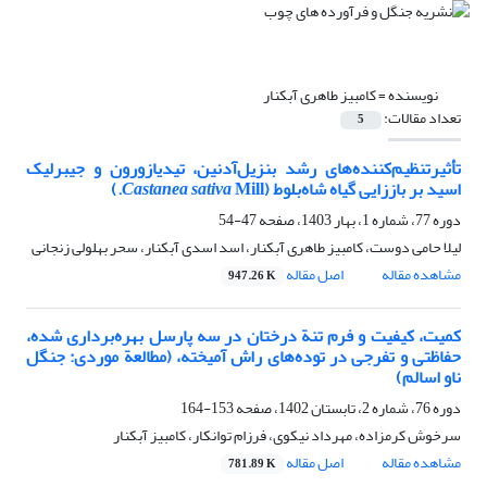
نویسنده =
کامبیز طاهری آبکنار
تعداد مقالات:
5
تأثیرتنظیم‌کننده‌های رشد بنزیل‌آدنین، تیدیازورون و جیبرلیک
اسید بر باززایی گیاه شاه‌بلوط (
Mill.)
Castanea sativa
دوره 77، شماره 1، بهار 1403، صفحه
47-54
لیلا حامی دوست، کامبیز طاهری آبکنار، اسد اسدی آبکنار، سحر بهلولی زنجانی
مشاهده مقاله
اصل مقاله
947.26 K
کمیت، کیفیت و فرم تنة درختان در سه پارسل بهره‌برداری شده،
حفاظتی و تفرجی در توده‌های راش آمیخته، (مطالعة موردی: جنگل
ناو اسالم)
دوره 76، شماره 2، تابستان 1402، صفحه
153-164
سرخوش کرمزاده، مهرداد نیکوی، فرزام توانکار، کامبیز آبکنار
مشاهده مقاله
اصل مقاله
781.89 K