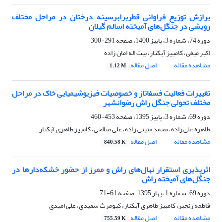
برازش توزیع فراوانی قطربرابرسینه درختان در مراحل مختلف
رویشی در جنگل‌های آمیخته اسالم گیلان
دوره 74، شماره 3، پاییز 1400، صفحه
291-300
اکبر میغی، کامبیز آبکنار، بیت اله امان زاده
مشاهده مقاله
اصل مقاله
1.12 M
تغییرات فعالیت فسفاتاز و خصوصیات فیزیوشیمیایی خاک در مراحل
مختلف تحولی جنگل راش رضوانشهر
دوره 69، شماره 3، پاییز 1395، صفحه
453-460
طاهره علی زاده، محمد متینی زاده، علی صالحی، کامبیز طاهری آبکنار
مشاهده مقاله
اصل مقاله
840.58 K
اثرپذیری استقرار نهال‌های راش و ممرز از حضور خشکه‌دارها در
جنگل‌های آمیخته راش
دوره 69، شماره 1، بهار 1395، صفحه
61-71
فاطمه رنجبر، کامبیز طاهری آبکنار، کیومرث سفیدی، علی امیدی
مشاهده مقاله
اصل مقاله
755.59 K