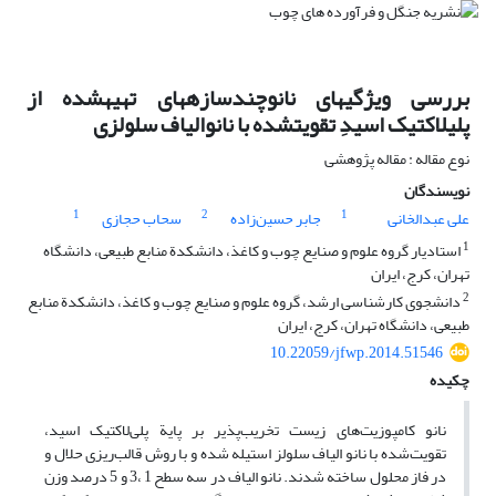
بررسی ویژگی‏های نانوچندسازه‏های تهیه‏شده از
پلی‏‏لاکتیک اسیدِ تقویت‏‏شده با نانو‌الیاف سلولزی
نوع مقاله : مقاله پژوهشی
نویسندگان
1
2
1
علی عبدالخانی
جابر حسین‌زاده
سحاب حجازی
1
استادیار گروه علوم و صنایع چوب و کاغذ، دانشکدة منابع طبیعی، دانشگاه
تهران، کرج، ایران
2
دانشجوی کارشناسی ارشد، گروه علوم و صنایع چوب و کاغذ، دانشکدة منابع
طبیعی، دانشگاه تهران، کرج، ایران
10.22059/jfwp.2014.51546
چکیده
نانو کامپوزیت‌های زیست تخریب‌پذیر بر پایة پلی‌لاکتیک اسید،
تقویت‌شده با نانو الیاف سلولز استیله شده و با روش قالب‌ریزی حلال و
در فاز محلول ساخته شدند. نانو الیاف در سه سطح 1 ،3 و 5 درصد وزن