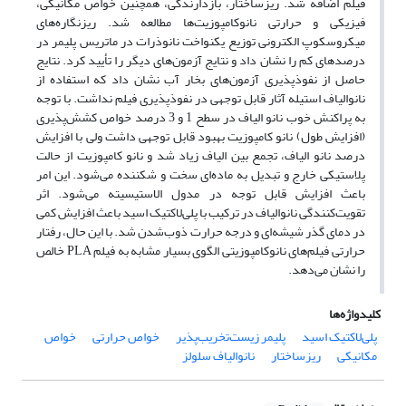
فیلم اضافه شد. ریزساختار، بازدارندگی، همچنین خواص مکانیکی،
فیزیکی و حرارتی نانوکامپوزیت‌ها مطالعه شد. ریزنگاره‌های
میکروسکوپ الکترونی توزیع یکنواخت نانوذرات در ماتریس پلیمر در
درصدهای کم را نشان داد و نتایج آزمون‌های دیگر را تأیید کرد. نتایج
حاصل از نفوذپذیری آزمون‌های بخار آب نشان داد که استفاده از
نانوالیاف استیله آثار قابل توجهی در نفوذپذیری فیلم نداشت. با توجه
به پراکنش خوب نانو الیاف در سطح 1 و 3 درصد خواص کشش‌پذیری
(افزایش طول) نانو کامپوزیت بهبود قابل توجهی داشت ولی با افزایش
درصد نانو الیاف، تجمع بین الیاف زیاد شد و نانو کامپوزیت از حالت
پلاستیکی خارج و تبدیل به ماده‌ای سخت و شکننده می‌شود. این امر
باعث افزایش قابل توجه در مدول الاستیسیته می‌شود. اثر
تقویت‌کنندگی نانوالیاف در ترکیب با پلی‌لاکتیک اسید باعث افزایش کمی
در دمای گذر شیشه‌ای و درجه حرارت ذوب‌شدن شد. با این حال، رفتار
حرارتی فیلم‌های نانوکامپوزیتی الگوی بسیار مشابه به فیلم PLA خالص
را نشان می‌دهد.
کلیدواژه‌ها
پلی‌لاکتیک اسید
پلیمر زیست‌تخریب‌پذیر
خواص حرارتی
خواص
مکانیکی
ریزساختار
نانوالیاف سلولز