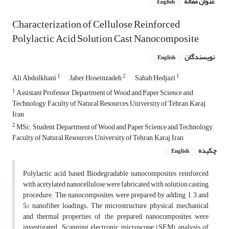
عنوان مقاله
English
Characterization of Cellulose Reinforced
Polylactic Acid Solution Cast Nanocomposite
نویسندگان
English
1
2
1
Ali Abdolkhani
Jaber Hoseinzadeh
Sahab Hedjazi
1
Assistant Professor, Department of Wood and Paper Science and
Technology, Faculty of Natural Resources, University of Tehran, Karaj,
Iran
2
MSc. Student, Department of Wood and Paper Science and Technology,
Faculty of Natural Resources, University of Tehran, Karaj, Iran
چکیده
English
Polylactic acid based Biodegradable nanocomposites reinforced
with acetylated nanocellulose were fabricated with solution casting
procedure. The nanocomposites were prepared by adding 1, 3 and
5% nanofiber loadings. The microstructure, physical, mechanical
and thermal properties of the prepared nanocomposites were
investigated. Scanning electronic microscope (SEM) analysis of