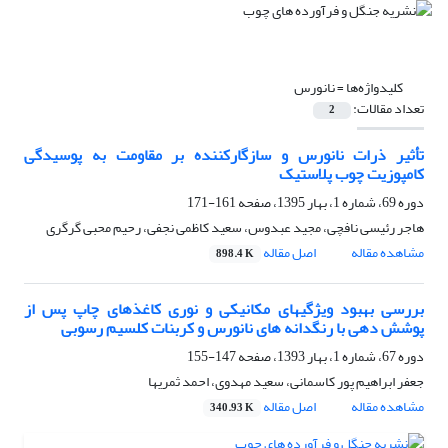
کلیدواژه‌ها =
نانورس
تعداد مقالات:
2
تأثیر ذرات نانورس و سازگارکننده بر مقاومت به پوسیدگی
کامپوزیت چوب ‌پلاستیک
دوره 69، شماره 1، بهار 1395، صفحه
161-171
هاجر رئیسی نافچی، مجید عبدوس، سعید کاظمی نجفی، رحیم محبی گرگری
مشاهده مقاله
اصل مقاله
898.4 K
بررسی بهبود ویژگی‏های مکانیکی و نوری کاغذهای چاپ پس از
پوشش‏ دهی با رنگدانه‏ های نانورس و کربنات کلسیم رسوبی
دوره 67، شماره 1، بهار 1393، صفحه
147-155
جعفر ابراهیم پور کاسمانی، سعید مهدوی، احمد ثمریها
مشاهده مقاله
اصل مقاله
340.93 K