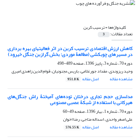
کلیدواژه‌ها =
ترسیب کربن
تعداد مقالات:
3
کاهش ارزش اقتصادی ترسیب کربن در اثر فعالیتهای بهره برداری
در مسیرهای چوبکشی (مطالعۀ موردی: بخش گرازبن جنگل خیرود)
دوره 70، شماره 3، پاییز 1396، صفحه
489-498
وحید ریزوندی، مقداد جورغلامی، باریس مجنونیان، قوام الدین زاهدی امیری
مشاهده مقاله
اصل مقاله
951.8 K
مدلسازی حجم تجاری درختان توده‌های آمیختۀ راش جنگل‌های
هیرکانی با استفاده از شبکۀ عصبی مصنوعی
دوره 70، شماره 1، بهار 1396، صفحه
49-60
علی اصغر واحدی، اسداله متاجی، رضا اخوان
مشاهده مقاله
اصل مقاله
576.55 K