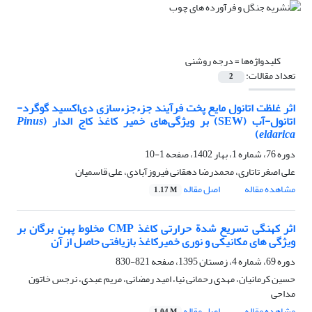
کلیدواژه‌ها =
درجه روشنی
تعداد مقالات:
2
اثر غلظت اتانول مایع پخت فرآیند جزءجزءسازی دی‌اکسید گوگرد-
اتانول-آب (SEW) بر ویژگی‌های خمیر کاغذ کاج الدار (
Pinus
)
eldarica
دوره 76، شماره 1، بهار 1402، صفحه
1-10
علی اصغر تاتاری، محمدرضا دهقانی فیروزآبادی، علی قاسمیان
مشاهده مقاله
اصل مقاله
1.17 M
اثر کهنگی تسریع شدة حرارتی کاغذ CMP مخلوط پهن برگان بر
ویژگی های مکانیکی و نوری خمیرکاغذ بازیافتی حاصل از آن
دوره 69، شماره 4، زمستان 1395، صفحه
821-830
حسین کرمانیان، مهدی رحمانی نیا، امید رمضانی، مریم عبدی، نرجس خاتون
مداحی
مشاهده مقاله
اصل مقاله