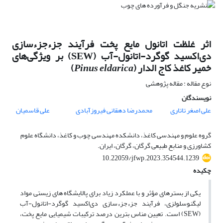
اثر غلظت اتانول مایع پخت فرآیند جزءجزءسازی
دی‌اکسید گوگرد-اتانول-آب (SEW) بر ویژگی‌های
خمیر کاغذ کاج الدار (
Pinus eldarica
)
نوع مقاله : مقاله پژوهشی
نویسندگان
علی اصغر تاتاری
محمدرضا دهقانی فیروزآبادی
علی قاسمیان
گروه علوم و مهندسی کاغذ، دانشکده مهندسی چوب و کاغذ، دانشگاه علوم
کشاورزی و منابع طبیعی گرگان، گرگان، ایران.
10.22059/jfwp.2023.354544.1239
چکیده
یکی از بسترهای مؤثر و با عملکرد زیاد برای پالایشگاه ­های زیستی مواد
لیگنوسلولزی، فرآیند جزءجزءسازی دی‌اکسید گوگرد-اتانول-آب
(SEW) است. تعیین مناس ب­ترین درصد ترکیبات شیمیایی مایع پخت،