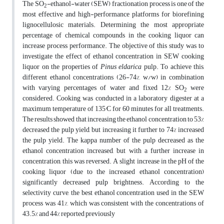
The SO
-ethanol-water (SEW) fractionation process is one of the
2
most effective and high-performance platforms for biorefining
lignocellulosic materials. Determining the most appropriate
percentage of chemical compounds in the cooking liquor can
increase process performance. The objective of this study was to
investigate the effect of ethanol concentration in SEW cooking
liquor on the properties of
Pinus eldarica
pulp. To achieve this,
different ethanol concentrations (26-74%, w/w) in combination
with varying percentages of water and fixed 12% SO
were
2
considered. Cooking was conducted in a laboratory digester at a
maximum temperature of 135°C for 60 minutes for all treatments.
The results showed that increasing the ethanol concentration to 53%
decreased the pulp yield, but increasing it further to 74% increased
the pulp yield. The kappa number of the pulp decreased as the
ethanol concentration increased, but with a further increase in
concentration, this was reversed. A slight increase in the pH of the
cooking liquor (due to the increased ethanol concentration)
significantly decreased pulp brightness. According to the
selectivity curve, the best ethanol concentration used in the SEW
process was 41%, which was consistent with the concentrations of
43.5% and 44% reported previously