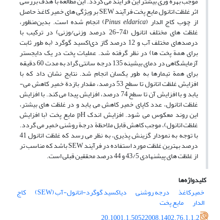
موجب بهره ­وری بیش­تر این فرآیند می­ گردد. این مطالعه با هدف بررسی
اثر غلظت اتانول مایع پخت فرآیند SEW بر ویژگی­ های خمیر کاغذ حاصل
از چوب کاج الدار (
eldarica
Pinus
) انجام شده است. بدین‌منظور،
غلظت ­های مختلف اتانول (74-26 درصد وزنی/وزنی) در ترکیب با
درصدهای مختلف آب و 12 درصد گاز دی‌اکسید گوگرد (به­ طور ثابت
برای همة پخت­ ها) در نظر گرفته شد. عملیات پخت در یک دایجستر
آزمایشگاهی در دمای بیشینه 135 درجه سانتی­ گراد به ­مدت 60 دقیقه
برای همة تیمارها به­ طور یکسان انجام شد. نتایج نشان داد که با
افزایش غلظت اتانول تا سطح 53 درصد، مقدار بازدة خمیر کاهش می­
یابد و با افزایش آن تا سطح 74 درصد، افزایش پیدا می­ کند. با افزایش
غلظت اتانول، عدد کاپای خمیر کاهش می ­یابد و در غلظت ­های بیش­تر،
این روند معکوس می ­شود. افزایش اندک pH مایع پخت (با افزایش
غلظت اتانول)، موجب کاهش قابل ملاحظة درجة روشنی خمیر می­ گردد.
با توجه به نمودار گزینش­ پذیری، به­ نظر می ­رسد که غلظت اتانول 41
درصد بهترین غلظت مورد استفاده در فرآیند SEW باشد که مناسب­ تر
از غلظت­ های پیشنهادی 43/5 و 44 درصد محققین قبلی است.
کلیدواژه‌ها
خمیرکاغذ
درجه روشنی
دیاکسید گوگرد-اتانول-آب (SEW)
کاج
الدار
مایع پخت
20.1001.1.50522008.1402.76.1.1.2