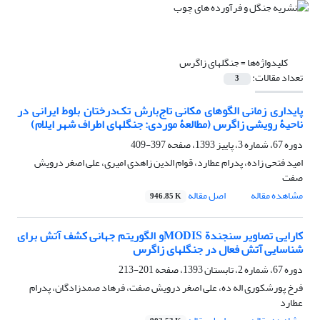
کلیدواژه‌ها =
جنگل‏های زاگرس
تعداد مقالات:
3
پایداری زمانی الگوهای مکانی تاج‌بارش تک‌درختان بلوط ایرانی در
ناحیۀ رویشی زاگرس (مطالعۀ موردی: جنگل‏های اطراف شهر ایلام)
دوره 67، شماره 3، پاییز 1393، صفحه
397-409
امید فتحی زاده، پدرام عطارد، قوام الدین زاهدی امیری، علی اصغر درویش
صفت
مشاهده مقاله
اصل مقاله
946.85 K
کارایی تصاویر سنجندة MODISو الگوریتم جهانی کشف آتش برای
شناسایی آتش فعال در جنگل‏های زاگرس
دوره 67، شماره 2، تابستان 1393، صفحه
201-213
فرخ پورشکوری اله ده، علی اصغر درویش صفت، فرهاد صمدزادگان، پدرام
عطارد