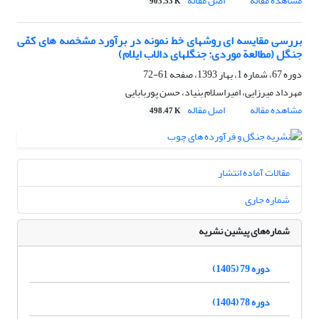
مشاهده مقاله
اصل مقاله
903.53 K
بررسی مقایسه ‏ای روش‏های خط نمونه در برآورد مشخصه ‏های کمّی
جنگل (مطالعة موردی: جنگل‏های دالاب ایلام)
دوره 67، شماره 1، بهار 1393، صفحه
61-72
مهرداد میرزایی، امیراسلام بنیاد، حسن پوربابایی
مشاهده مقاله
اصل مقاله
498.47 K
مقالات آماده انتشار
شماره جاری
شماره‌های پیشین نشریه
دوره 79 (1405)
دوره 78 (1404)