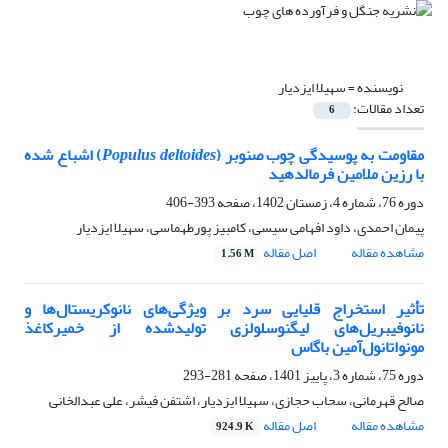
نویسنده =
سهیلا ایزدیار
تعداد مقالات:
6
مقاومت به پوسیدگی چوب صنوبر (
Populus deltoides
) اشباع شده
با رزین ملامین فرمالدهید
دوره 76، شماره 4، زمستان 1402، صفحه
393-406
پیمان احمدی، داود افهامی سیسی، کامبیز پورطهماسی، سهیلا ایزدیار
مشاهده مقاله
اصل مقاله
1.56 M
تأثیر استخراج قلیایی سرد بر ویژگی‌های نانوکریستال‌ها و
نانو‌فیبریل‌های لیگنوسلولزی تولید‌شده از خمیرکاغذ
مونو‌اتانول‌آمین باگاس
دوره 75، شماره 3، پاییز 1401، صفحه
281-293
صالح قهرمانی، سحاب حجازی، سهیلا ایزدیار، اشتفن فیشر، علی عبدالخانی
مشاهده مقاله
اصل مقاله
924.9 K