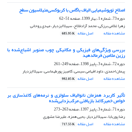
اصلاح توپوشیمیایی الیاف باگاس با کربوکسی‌متیلاسیون سطح
دوره 73، شماره 1، بهار 1399، صفحه
51-62
زهرا غلامی برزکی، محمد آزادفلاح، سهیلا ایزدیار، مهدی روحانی
مشاهده مقاله
اصل مقاله
685.95 K
بررسی ویژگی‌های فیزیکی و مکانیکی چوب صنوبر اشباع‌شده با
رزین ملامین فرمالدهید
دوره 72، شماره 3، پاییز 1398، صفحه
249-261
پیمان احمدی، داود افهامی سیسی، کامبیز پورطهماسی، سهیلا ایزدیار
مشاهده مقاله
اصل مقاله
992.05 K
تأثیر کاربرد همزمان نانوالیاف سلولزی و نرمه‌های کاغذسازی بر
خواص خمیرکاغذ بازیافتی مرکب‌زدایی‌شده
دوره 71، شماره 3، پاییز 1397، صفحه
263-273
رضا پوربابا، سهیلا ایزدیار، یحیی همزه، علیرضا عشوری
مشاهده مقاله
اصل مقاله
717.55 K