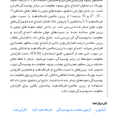
بوریک در محلول اشباع برای بهبود مقاومت در برابر پوسیدگی قارچی
است. در بخش اول این تحقیق، نمونه ­های چوبی با غلظت­ های مختلفی (7
، 15، 27 و 35 درصد) از رزین ملامین-فرمالدهید با نسبت مولی
فرمالدهید 1/5 به ملامین 1 با روش خلاء/فشار اشباع شده و ویژگی ­های
چوب ­های تیمار شده بررسی شد. در بخش دوم، نمونه ­های چوبی با
رزین­ های ساخته شده در نسبت‌های مولی مختلف اشباع گردید و
مقاومت به پوسیدگی آن بررسی شد. نتایج نشان داد با افزایش غلظت
رزین، مقادیر درصد افزایش وزن ناشی از اشباع چوب به‌طور معنی­داری
افزایش می­یابد. اشباع چوب با رزین ملامین-فرمالدهید و تشکیل پلیمر
در چوب، حتی بعد از آبشویی (طبق استاندارد EN 84)، باعث افزایش
مقاومت نمونه‌ها در برابر پوسیدگی سفید می‌شود. تیمار با غلظت‌های
مختلف رزین به‌طور معنی‌داری موجب بهبود مقاومت به پوسیدگی چوب
صنوبر شد. رزین‌های با نسبت بالاتری از‌ فرمالدهید و همچنین افزودن
اسید بوریک به‌عنوان مادة حفاظتی مکمل، اثر معنی‌داری روی مقاومت به
پوسیدگی نمونه‌های تیمار شده نداشتند. نتایج این تحقیق نشان داد که
استفاده از رزین ملامین-فرمالدهید پتانسیل بالایی برای افزایش
مقاومت به پوسیدگی چوب دارد.
کلیدواژه‌ها
آبشویی
آزمون مقامت به پوسیدگی
فرمالدهید آزاد
کارایی ضد