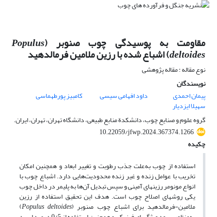
مقاومت به پوسیدگی چوب صنوبر (
Populus
deltoides
) اشباع شده با رزین ملامین فرمالدهید
نوع مقاله : مقاله پژوهشی
نویسندگان
پیمان احمدی
داود افهامی سیسی
کامبیز پورطهماسی
سهیلا ایزدیار
گروه علوم و صنایع چوب، دانشکدة منابع طبیعی، دانشگاه تهران، تهران، ایران.
10.22059/jfwp.2024.367374.1266
چکیده
استفاده از چوب به‌علت جذب رطوبت و تغییر ابعاد و همچنین امکان
تخریب با عوامل زنده و غیر زنده محدودیت‌هایی دارد. اشباع چوب با
انواع مونومر رزین­های آمینی و سپس تبدیل آن‌ها به پلیمر در داخل چوب
یکی روش­های اصلاح چوب است. هدف این تحقیق استفاده از رزین
ملامین-فرمالدهید برای اشباع چوب صنوبر (
deltoides
Populus
)
به‌منظور بهبود ویژگی­های فیزیکی و همچنین استفاده از 0/5 درصد اسید