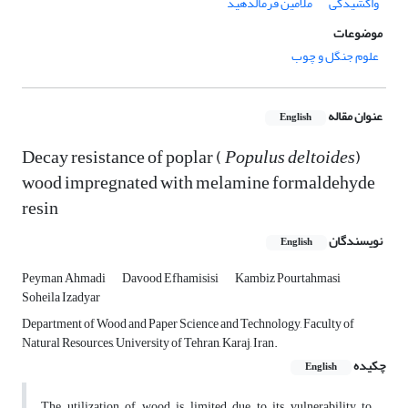
واکشیدگی
ملامین فرمالدهید
موضوعات
علوم جنگل و چوب
عنوان مقاله
English
Decay resistance of poplar (
Populus deltoides
)
wood impregnated with melamine formaldehyde
resin
نویسندگان
English
Peyman Ahmadi
Davood Efhamisisi
Kambiz Pourtahmasi
Soheila Izadyar
Department of Wood and Paper Science and Technology, Faculty of
Natural Resources, University of Tehran, Karaj, Iran.
چکیده
English
The utilization of wood is limited due to its vulnerability to