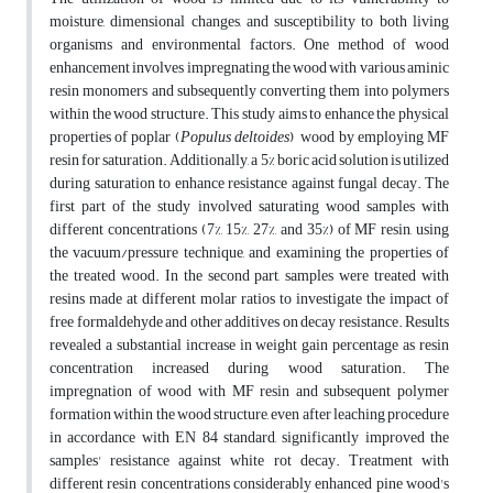
moisture, dimensional changes, and susceptibility to both living
organisms and environmental factors. One method of wood
enhancement involves impregnating the wood with various aminic
resin monomers and subsequently converting them into polymers
within the wood structure. This study aims to enhance the physical
properties of poplar (
Populus deltoides
) wood by employing MF
resin for saturation. Additionally, a 5% boric acid solution is utilized
during saturation to enhance resistance against fungal decay. The
first part of the study involved saturating wood samples with
different concentrations (7%, 15%, 27%, and 35%) of MF resin, using
the vacuum/pressure technique, and examining the properties of
the treated wood. In the second part, samples were treated with
resins made at different molar ratios to investigate the impact of
free formaldehyde and other additives on decay resistance. Results
revealed a substantial increase in weight gain percentage as resin
concentration increased during wood saturation. The
impregnation of wood with MF resin and subsequent polymer
formation within the wood structure, even after leaching procedure
in accordance with EN 84 standard, significantly improved the
samples' resistance against white rot decay. Treatment with
different resin concentrations considerably enhanced pine wood's