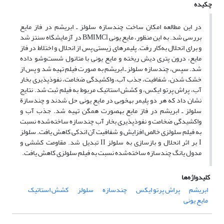
چکیده
در این مطالعه امکان ساخت چندسازه سلولز ـ ابریشم در فاز مایع
بررسی شد. به این منظور، مایع یونی BMIMCl در آزمایشگاه سنتز شد
و برای انحلال به‌کار رفت. پلیمرهای زیستی پس از انحلال و اختلاط در فاز
مایع، ‏درون پتری دیش ریخته و مایع یونی با متانول شست‌وشو داده
شد. سپس، چندسازه سلولز ـ ابریشم به ‏صورت فیلم تهیه شد و پس از
خشک‌ شدن، شفافیت، جذب آب، واکشیدگی ضخامت، نفوذپذیری بخار
آب، پراش پرتو ایکس، و کشش استاتیک مربوط به فیلم ثبت شد. نتایج
نشان داد که هر دو پلیمر به‏خوبی در مایع یونی حل شدند و چندسازة
سلولز ـ ابریشم در فاز مایع به‏صورت همگن تهیه شد. جذب آب و
واکشیدگی ضخامت و نفوذپذیری بخار آب چندسازه ساخته‌شده نسبت
به فیلم سلولزی خالص افزایش و شفافیت آن اندکی کاهش یافت. سلولز
I بر اثر انحلال و بازسازی به سلولز II تبدیل شد. مقاومت کششی و
مدول یانگ چندسازه ساخته‌شده نسبت به فیلم سلولزی کاهش یافت.
کلیدواژه‌ها
ابریشم
پراش پرتو ایکس
چندسازه
سلولز
کشش استاتیک
مایع یونی