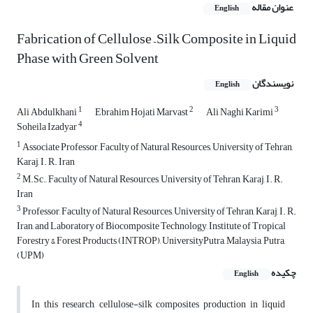
عنوان مقاله
English
Fabrication of Cellulose –Silk Composite in Liquid
Phase with Green Solvent
نویسندگان
English
1
2
3
Ali Abdulkhani
Ebrahim Hojati Marvast
Ali Naghi Karimi
4
Soheila Izadyar
1
Associate Professor, Faculty of Natural Resources, University of Tehran,
Karaj, I. R. Iran
2
M.Sc., Faculty of Natural Resources, University of Tehran, Karaj, I. R.
Iran
3
Professor, Faculty of Natural Resources, University of Tehran, Karaj, I. R.
Iran, and Laboratory of Biocomposite Technology, Institute of Tropical
Forestry & Forest Products (INTROP), UniversityPutra, Malaysia, Putra,
(UPM)
چکیده
English
In this research, cellulose-silk composites production in liquid