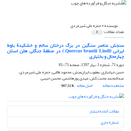
نویسنده =
حمزه علی شیرمردی
تعداد مقالات:
1
سنجش عناصر سنگین در برگ درختان سالم و خشکیدۀ بلوط
ایرانی (Quercus brantii Lindl.) در منطقۀ جنگلی هلن استان
چهارمحال و بختیاری
دوره 71، شماره 1، بهار 1397، صفحه
71-81
حسن جهانبازی، یعقوب ایران‌منش، محمود طالبی، حمزه علی شیرمردی،
عبدالمحمد محنت کش، مهدی پورهاشمی، محسن حبیبی
مشاهده مقاله
اصل مقاله
987.52 K
مقالات آماده انتشار
شماره جاری