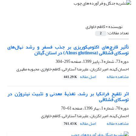
نویسنده =
کاظم خاوازی
تعداد مقالات:
2
تأثیر قارچ‌های اکتومیکوریزی بر جذب فسفر و رشد نهال‌های
توسکای قشلاقی (Alnus glutinosa) در استان گیلان
دوره 73، شماره 3، پاییز 1399، صفحه
295-304
احسان کهنه، امیر لکزیان، علیرضا آستارائی، کاظم خاوازی، محبوبه مظهری
مشاهده مقاله
اصل مقاله
441.29 K
اثر تلقیح فرانکیا بر رشد، تغذیۀ معدنی و تثبیت نیتروژن در
توسکای قشلاقی
دوره 70، شماره 1، بهار 1396، صفحه
61-70
احسان کهنه، امیر لکزیان، علیرضا آستارائی، کاظم خاوازی
مشاهده مقاله
اصل مقاله
761.43 K