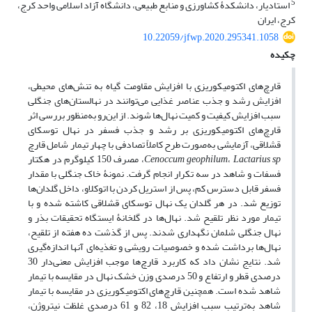
5
استادیار، دانشکدۀ کشاورزی و منابع طبیعی، دانشگاه آزاد اسلامی واحد کرج،
کرج، ایران
10.22059/jfwp.2020.295341.1058
چکیده
قارچ‌های اکتومیکوریزی با افزایش مقاومت گیاه به تنش‌های محیطی،
افزایش رشد و جذب عناصر غذایی می‌توانند در نهالستان‌های جنگلی
سبب افزایش کیفیت و کمیت نهال‌ها شوند. از این‌رو به‌منظور بررسی اثر
قارچ‌های اکتومیکوریزی بر رشد و جذب فسفر در نهال توسکای
قشلاقی، آزمایشی به‌صورت طرح کاملاً تصادفی با چهار تیمار شامل قارچ
sp
Lactarius
،
geophilum
Cenoccum
، مصرف 150 کیلوگرم در هکتار
فسفات و شاهد در سه تکرار انجام گرفت. نمونۀ خاک جنگلی با مقدار
فسفر قابل ‌دسترس کم، پس از استریل کردن با اتوکلاو، داخل گلدان‌ها
توزیع شد. در هر گلدان یک نهال توسکای قشلاقی کاشته شده و با
تیمار مورد نظر تلقیح شد. نهال‌ها در گلخانۀ ایستگاه تحقیقات بذر و
نهال جنگلی شلمان نگهداری شدند. پس از گذشت ده هفته از تلقیح،
نهال‌ها برداشت‌ شده و خصوصیات رویشی و تغذیه‌ای آنها اندازه‌گیری
شد. نتایج نشان داد که کاربرد قارچ‌ها موجب افزایش معنی‌دار 30
درصدی قطر و ارتفاع و 50 درصدی وزن خشک نهال در مقایسه با تیمار
شاهد شده است. همچنین قارچ‌های اکتومیکوریزی در مقایسه با تیمار
شاهد به‌ترتیب سبب افزایش 18، 82 و 61 درصدی غلظت نیتروژن،