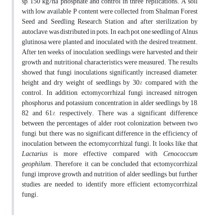
sp, 150 kg/ha phosphate and control in three replications. A soil
with low available P content were collected from Shalman Forest
Seed and Seedling Research Station, and after sterilization by
autoclave, was distributed in pots. In each pot, one seedling of Alnus
glutinosa were planted and inoculated with the desired treatment.
After ten weeks of inoculation, seedlings were harvested and their
growth and nutritional characteristics were measured. The results
showed that fungi inoculations significantly increased diameter,
height and dry weight of seedlings by 30% compared with the
control. In addition, ectomycorrhizal fungi increased nitrogen,
phosphorus and potassium concentration in alder seedlings by 18,
82 and 61%, respectively. There was a significant difference
between the percentages of alder root colonization between two
fungi, but there was no significant difference in the efficiency of
inoculation between the ectomycorrhizal fungi. It looks like that
Lactarius
is more effective compared with
Cenococcum
geophilum
. Therefore, it can be concluded that ectomycorrhizal
fungi improve growth and nutrition of alder seedlings, but further
studies are needed to identify more efficient ectomycorrhizal
fungi.