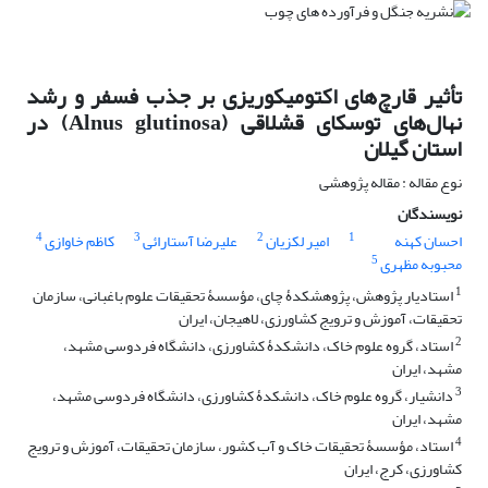
تأثیر قارچ‌های اکتومیکوریزی بر جذب فسفر و رشد
نهال‌های توسکای قشلاقی (Alnus glutinosa) در
استان گیلان
نوع مقاله : مقاله پژوهشی
نویسندگان
4
3
2
1
احسان کهنه
امیر لکزیان
علیرضا آستارائی
کاظم خاوازی
5
محبوبه مظهری
1
استادیار پژوهش، پژوهشکدۀ چای، مؤسسۀ تحقیقات علوم باغبانی، سازمان
تحقیقات، آموزش و ترویج کشاورزی، لاهیجان، ایران
2
استاد، گروه علوم خاک، دانشکدۀ کشاورزی، دانشگاه فردوسی مشهد،
مشهد، ایران
3
دانشیار، گروه علوم خاک، دانشکدۀ کشاورزی، دانشگاه فردوسی مشهد،
مشهد، ایران
4
استاد، مؤسسۀ تحقیقات خاک و آب کشور، سازمان تحقیقات، آموزش و ترویج
کشاورزی، کرج، ایران