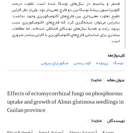
فسفر و پتاسیم در نهال‌های توسکا شده است. تفاوت درصد
کلونیزاسیون ریشۀ توسکا بین دو قارچ معنی‌دار بود، ولی از نظر کارایی
تلقیح تفاوت معنی‌داری بین قارچ‌های اکتومیکوریزی وجود نداشت؛
بنابراین می‌توان نتیجه‌گیری کرد که قارچ‌های اکتومیکوریزی سبب
بهبود رشد و تغذیۀ نهال‌های توسکای قشلاقی شده‌اند، اما مطالعات
بیشتری برای شناسایی قارچ‌های اکتومیکوریزی با کارایی بیشتر ضروری
است.
کلیدواژه‌ها
توسکا
زی‌توده
کود زیستی
میکوریزای بیرونی
عنوان مقاله
English
Effects of ectomycorrhizal fungi on phosphorous
uptake and growth of Alnus glutinosa seedlings in
Guilan province
نویسندگان
English
1
2
3
Ehsan Kahneh
Amir Lakzian
Alireza Astaraii
Kazem