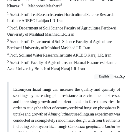
4
5
Khavazi
Mahbobeh Mazhari
1
Assist., Prof., Tea Research Center, Horticultural Science Research
Institute, AREEO, Lahijan, I.R. Iran
2
Prof., Department of Soil Science, Faculty of Agriculture, Ferdowsi
University of Mashhad, Mashhad, I.R. Iran
3
Assoc., Prof., Department of Soil Science, Faculty of Agriculture,
Ferdowsi University of Mashhad, Mashhad, I.R. Iran
4
Prof., Soil and Water Research Institute, AREEO, Karaj, I.R. Iran
5
Assist., Prof., Faculty of Agriculture and Natural Resources, Islamic
Azad University, Branch of Karaj, Karaj, I.R. Iran
چکیده
English
Ectomycorrhizal fungi can increase the quality and quantity of
seedlings by increasing plant resistance to environmental stresses,
and increasing growth and nutrient uptake in forest nurseries. In
order to study the effect of ectomycorrhizal fungi on phosphate (P)
uptake and growth of
Alnus glutinosa
seedlings, an experiment was
conducted in a completely randomized design with four treatments
including ectomycorrhizal fungi:
Cenoccum geophilum, Lactarius