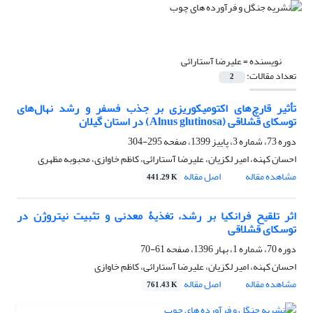
نویسنده =
علیرضا آستارائی
تعداد مقالات:
2
تأثیر قارچ‌های اکتومیکوریزی بر جذب فسفر و رشد نهال‌های
توسکای قشلاقی (Alnus glutinosa) در استان گیلان
دوره 73، شماره 3، پاییز 1399، صفحه
295-304
احسان کهنه، امیر لکزیان، علیرضا آستارائی، کاظم خاوازی، محبوبه مظهری
مشاهده مقاله
اصل مقاله
441.29 K
اثر تلقیح فرانکیا بر رشد، تغذیۀ معدنی و تثبیت نیتروژن در
توسکای قشلاقی
دوره 70، شماره 1، بهار 1396، صفحه
61-70
احسان کهنه، امیر لکزیان، علیرضا آستارائی، کاظم خاوازی
مشاهده مقاله
اصل مقاله
761.43 K