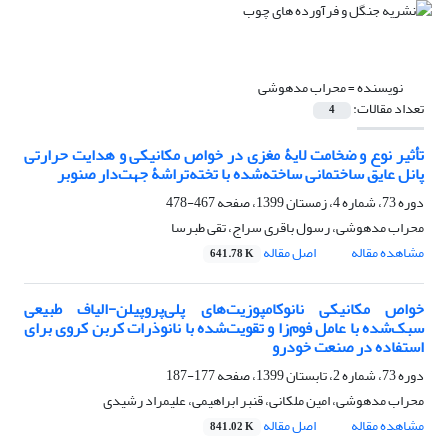
نویسنده =
محراب مدهوشی
تعداد مقالات:
4
تأثیر نوع و ضخامت لایۀ مغزی در خواص مکانیکی و هدایت حرارتی
پانل عایق ساختمانی ساخته‌شده با تخته‌تراشۀ جهت‌دار صنوبر
دوره 73، شماره 4، زمستان 1399، صفحه
467-478
محراب مدهوشی، رسول باقری سراج، تقی طبرسا
مشاهده مقاله
اصل مقاله
641.78 K
خواص مکانیکی نانوکامپوزیت‌های پلی‌پروپیلن-الیاف‌ طبیعی
سبک‌شده با عامل فوم‌زا و تقویت‌شده با نانوذرات کربن کروی برای
استفاده در صنعت خودرو
دوره 73، شماره 2، تابستان 1399، صفحه
177-187
محراب مدهوشی، امین ملکانی، قنبر ابراهیمی، علیمراد رشیدی
مشاهده مقاله
اصل مقاله
841.02 K